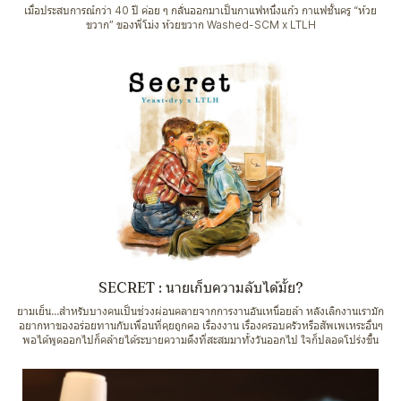
เมื่อประสบการณ์กว่า 40 ปี ค่อย ๆ กลั่นออกมาเป็นกาแฟหนึ่งแก้ว กาแฟชั้นครู “ห้วย
ขวาก” ของพี่โม่ง ห้วยขวาก Washed-SCM x LTLH
SECRET : นายเก็บความลับได้มั้ย?
ยามเย็น...สำหรับบางคนเป็นช่วงผ่อนคลายจากการงานอันเหนื่อยล้า หลังเลิกงานเรามัก
อยากหาของอร่อยทานกับเพื่อนที่คุยถูกคอ เรื่องงาน เรื่องครอบครัวหรือสัพเพเหระอื่นๆ
พอได้พูดออกไปก็คล้ายได้ระบายความตึงที่สะสมมาทั้งวันออกไป ใจก็ปลอดโปร่งขึ้น