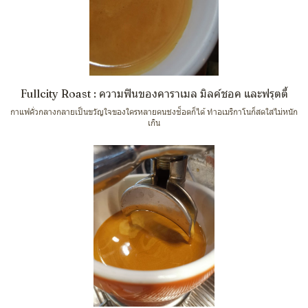
Fullcity Roast : ความฟินของคาราเมล มิลค์ชอค และฟรุตตี้
กาแฟคั่วกลางกลายเป็นขวัญใจของใครหลายคนชงช็อตก็ได้ ทำอเมริกาโนก็สดใสไม่หนัก
เกิน