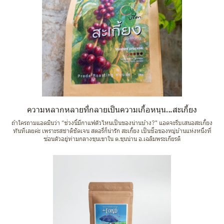
ความหลากหลายที่กลายเป็นความเกื้อหนุน…สะเกี้ยง
ถ้าใครถามแอดมินว่า “ช่วงนี้มีกาแฟตัวไหนเป็นของน่านบ้าง?" แอดจะรีบเสนอสะเกี้ยง
ทันทีเลยค่ะ เพราะรสชาติชัดเจน สตอรี่ก็น่ารัก สะเกี้ยง เป็นชื่อของหมู่บ้านแห่งหนึ่งที่
ซ่อนตัวอยู่ท่ามกลางขุนเขาใน ต.ขุนน่าน อ.เฉลิมพระเกียรติ