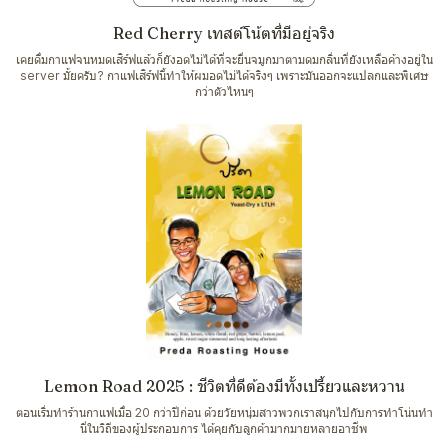
Red Cherry เทสต์โน้ตที่มีอยู่จริง
เคยดื่มกาแฟจนหมดเสิร์ฟแล้วก็ยังอดไม่ได้ที่จะยื่นจมูกมาตามดมกลิ่นที่ยังเหลือค้างอยู่ใน
server มั้ยครับ? กาแฟเสิร์ฟนี้ทำให้ผมอดไม่ได้จริงๆ เพราะมันออกจะแปลกและพิเศษ
กว่าตัวไหนๆ
Lemon Road 2025 : ชีวิตที่ดีต้องมีทั้งเปรี้ยวและหวาน
ตอนเริ่มทำร้านกาแฟเมื่อ 20 กว่าปีก่อน ด้วยวัยหนุ่มสาวพวกเราสนุกไปกับการทำโน่นทำ
นี่ในวิถีของผู้ประกอบการ ได้คุยกับลูกค้ามากมายหลายอาชีพ