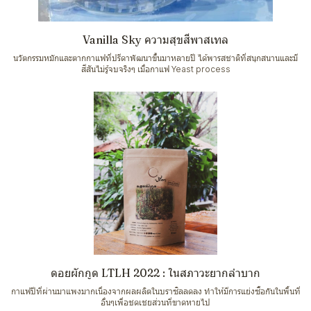
Vanilla Sky ความสุขสีพาสเทล
นวัตกรรมหมักและตากกาแฟที่ปรีดาพัฒนาขึ้นมาหลายปี ได้พารสชาติที่สนุกสนานและมี
สีสันไม่รู้จบจริงๆ เมื่อกาแฟ Yeast process
ดอยผักกูด LTLH 2022 : ในสภาวะยากลำบาก
กาแฟปีที่ผ่านมาแพงมากเนื่องจากผลผลิตในบราซิลลดลง ทำให้มีการแย่งซื้อกันในพื้นที่
อื่นๆเพื่อชดเชยส่วนที่ขาดหายไป