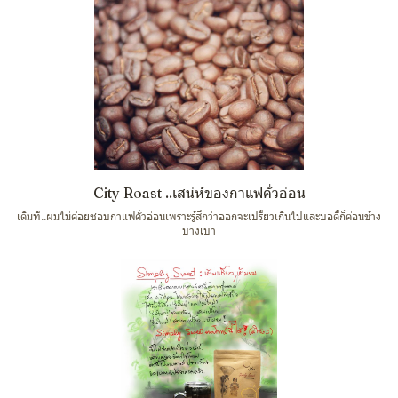
City Roast ..เสน่ห์ของกาแฟคั่วอ่อน
เดิมที..ผมไม่ค่อยชอบกาแฟคั่วอ่อนเพราะรู้สึกว่าออกจะเปรี้ยวเกินไปและบอดี้ก็ค่อนข้าง
บางเบา