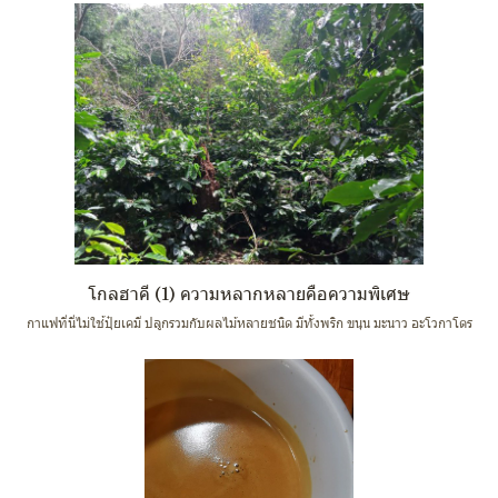
โกลฮาคี (1) ความหลากหลายคือความพิเศษ
กาแฟที่นี่ไม่ใช้ปุ๋ยเคมี ปลูกรวมกับผลไม้หลายชนิด มีทั้งพริก ขนุน มะนาว อะโวกาโดร