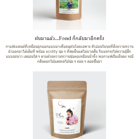
ฝนมาแล้ว…Fond ก็กลับมาอีกครั้ง
กาแฟเบลนด์ที่เหมือนถูกออกแบบมาเพื่อฤดูฝนโดยเฉพาะ คั่วอ่อนในจุดที่ดึงความหวาน
ฉ่ำออกมาได้เต็มที่ พร้อม acidity นุ่ม ๆ ที่สดชื่นแต่ไม่บาดลิ้น จิบแรกจะได้ความรู้สึก
แบบมะนาว เลม่อนใส ๆ ตามด้วยความหวานชุ่มคอเหมือนน้ำผึ้ง พอกาแฟเริ่มเย็นลง จะมี
กลิ่นดอกไม้และผลไม้นุ่ม ๆ ค่อย ๆ ลอยขึ้นมา