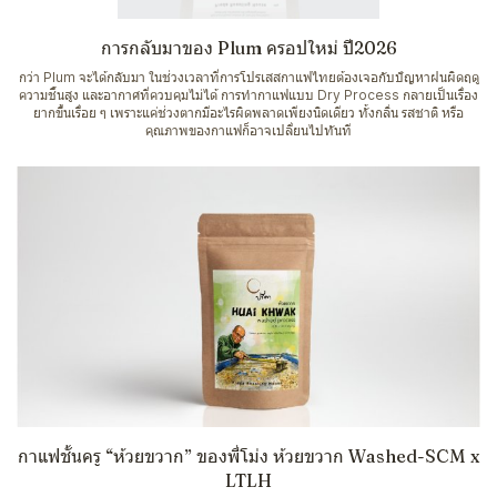
การกลับมาของ Plum ครอปใหม่ ปี2026
กว่า Plum จะได้กลับมา ในช่วงเวลาที่การโปรเสสกาแฟไทยต้องเจอกับปัญหาฝนผิดฤดู
ความชื้นสูง และอากาศที่ควบคุมไม่ได้ การทำกาแฟแบบ Dry Process กลายเป็นเรื่อง
ยากขึ้นเรื่อย ๆ เพราะแค่ช่วงตากมีอะไรผิดพลาดเพียงนิดเดียว ทั้งกลิ่น รสชาติ หรือ
คุณภาพของกาแฟก็อาจเปลี่ยนไปทันที
กาแฟชั้นครู “ห้วยขวาก” ของพี่โม่ง ห้วยขวาก Washed-SCM x
LTLH