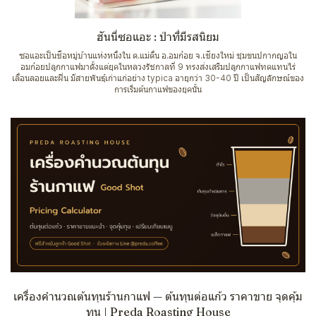
ฮันนี่ซอแอะ : ป่าที่มีรสนิยม
ซอแอะเป็นชื่อหมู่บ้านแห่งหนึ่งใน ต.แม่ตื่น อ.อมก๋อย จ.เชียงใหม่ ชุมขนปกากญอใน
อมก๋อยปลูกกาแฟมาตั้งแต่ยุคในหลวงรัชกาลที่ 9 ทรงส่งเสริมปลูกกาแฟทดแทนไร่
เลื่อนลอยและฝิ่น มีสายพันธุ์เก่าแก่อย่าง typica อายุกว่า 30-40 ปี เป็นสัญลักษณ์ของ
การเริ่มต้นกาแฟของยุคนั้น
เครื่องคำนวณต้นทุนร้านกาแฟ — ต้นทุนต่อแก้ว ราคาขาย จุดคุ้ม
ทุน | Preda Roasting House