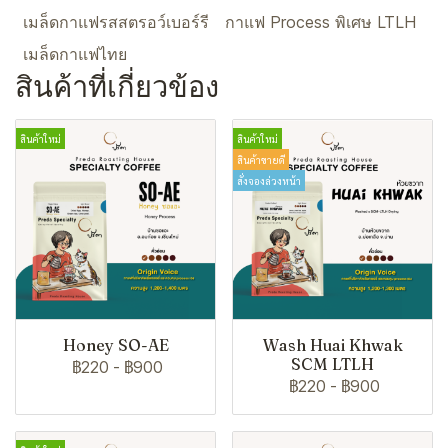
เมล็ดกาแฟรสสตรอว์เบอร์รี
กาแฟ Process พิเศษ LTLH
เมล็ดกาแฟไทย
สินค้าที่เกี่ยวข้อง
สินค้าใหม่
สินค้าใหม่
สินค้าขายดี
สั่งจองล่วงหน้า
Honey SO-AE
Wash Huai Khwak
SCM LTLH
฿220
-
฿900
฿220
-
฿900