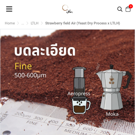
0
Home
...
LTLH
Strawberry field Air (Yeast Dry Process x LTLH)