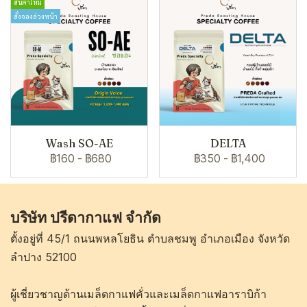
สินค้าใหม่
สั่งจองล่วงหน้า
Wash SO-AE
DELTA
฿160
-
฿680
฿350
-
฿1,400
บริษัท ปรีดากาแฟ จำกัด
ตั้งอยู่ที่ 45/1 ถนนพหลโยธิน ตำบลชมพู อำเภอเมือง จังหวัด
ลำปาง 52100
ผู้เชี่ยวชาญด้านเมล็ดกาแฟคั่วและเมล็ดกาแฟอาราบิก้า