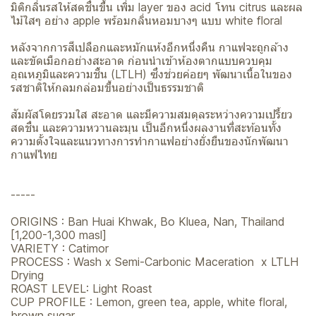
มิติกลิ่นรสให้สดชื่นขึ้น เพิ่ม layer ของ acid โทน citrus และผล
ไม้ใสๆ อย่าง apple พร้อมกลิ่นหอมบางๆ แบบ white floral
หลังจากการสีเปลือกและหมักแห้งอีกหนึ่งคืน กาแฟจะถูกล้าง
และขัดเมือกอย่างสะอาด ก่อนนำเข้าห้องตากแบบควบคุม
อุณหภูมิและความชื้น (LTLH) ซึ่งช่วยค่อยๆ พัฒนาเนื้อในของ
รสชาติให้กลมกล่อมขึ้นอย่างเป็นธรรมชาติ
สัมผัสโดยรวมใส สะอาด และมีความสมดุลระหว่างความเปรี้ยว
สดชื่น และความหวานละมุน เป็นอีกหนึ่งผลงานที่สะท้อนทั้ง
ความตั้งใจและแนวทางการทำกาแฟอย่างยั่งยืนของนักพัฒนา
กาแฟไทย
-----
ORIGINS : Ban Huai Khwak, Bo Kluea, Nan, Thailand
[1,200-1,300 masl]
VARIETY : Catimor
PROCESS : Wash x Semi-Carbonic Maceration x LTLH
Drying
ROAST LEVEL: Light Roast
CUP PROFILE : Lemon, green tea, apple, white floral,
brown sugar