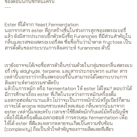
ของตอนนี้กันซักทีนะครับ
---
Ester ที่ได้จาก Yeast Fermentation
นอกจากสาร ester ที่ถูกสร้างขึ้นในช่วงการสุกของสตรอเบอรี่
แล้ว ยังมีสารประกอบอีกตัวหนึ่งชื่อ Furanones ที่มีส่วนสำคัญใน
กลิ่นและรสของสตรอเบอรี่สด ซึ่งเชื่อกันว่าน้ำตาล fructose เป็น
สารตั้งต้นของกระบวนการสังเคราะห์ furanones ตัวนี้
เรายังอาจจะได้เจอชื่อสารตัวอื่นๆร่วมด้วยในกลุ่มของกลิ่นสตรอเบ
อรี่ เช่น aldyhyde, terpene, และสารประกอบพวก sulfer สาร
เหล่านี้บอกเราว่ากลิ่นสตรอบอรี่นั้นสามารถได้โดยกระบวนการ
สังเคราะห์ทางธรรมชาติครับ
แล้วในการหมัก หรือ fermentation ให้ ester ได้ไหม? ตอบว่าได้
มีการศึกษาเรื่อง ester ที่เกิดในระหว่างการหมักเครื่องดื่ม
แอลกอฮอล์มานานแล้ว ไม่ว่าจะเป็นการหมักไวน์หรือเบียร์ก็ตาม
เราจะได้ aroma หอมๆชวนหลงใหลเสมอ กลิ่นพวกนั้นมาจาก
ester เหล่านี้แหละครับ เวลาเขาใช้ยีสต์หมักกับผลไม้หรือธัญพืช
เพื่อให้ได้เครื่องดื่มแอลกอฮอล์ การควบคุม fermentation เพื่อ
ให้ได้ ester ที่ดีและหลากหลายจนเกิดเป็นความซับซ้อน
(complexity) ถือเป็นหัวใจสำคัญของการผลิตเลยทีเดียว