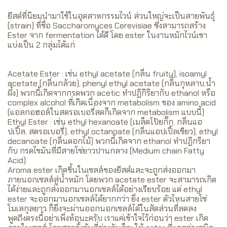
ยีสต์ที่นิยมนำมาใช้ในอุตสาหกรรมไวน์ ส่วนใหญ่จะเป็นสายพันธุ์
(strain) ที่ชื่อ Saccharomyces Cerevisiae ซึ่งสามารถสร้าง
Ester จาก fermentation ได้ดี โดย ester ในงานหมักไวน์เขา
แบ่งเป็น 2 กลุ่มได้แก่
Acetate Ester : เช่น ethyl acetate (กลิ่น fruity), isoamyl
acetate (กลิ่นกล้วย), phenyl ethyl acetate (กลิ่นกุหลาบ,น้ำ
ผึ้ง) พวกนี้เกิดจากกรดพวก acetic ทำปฏิกิริยากับ ethanol หรือ
complex alcohol ที่เกิดเนื่องจาก metabolism ของ amino acid
(แอลกอฮอล์ในสตรอเบอรี่สดก็เกิดจาก metabolism แบบนี้)
Ethyl Ester : เช่น ethyl hexanoate (เมล็ดโป้ยกั๊ก, กลิ่นแอ
ปเปิ้ล, สตรอเบอรี่), ethyl octanoate (กลิ่นแอปเปิ้ลเขียว), ethyl
decanoate (กลิ่นดอกไม้) พวกนี้เกิดจาก ethanol ทำปฏิกริยา
กับ กรดไขมันที่มีสายโซ่ยาวปานกลาง (Medium chain Fatty
Acid)
Aroma ester เกิดขึ้นในเซลล์ของยีสต์และจะถูกส่งออกมา
ภายนอกเซลล์สู่น้ำหมัก โดยพวก acetate ester จะสามารถเกิด
ได้ง่ายและถูกส่งออกมานอกเซลล์ได้อย่างเรียบร้อย แต่ ethyl
ester จะออกมานอกเซลล์ได้ยากกว่า ยิ่ง ester ตัวไหนสายโซ่
โมเลกุลยาว ก็ยิ่งจะผ่านออกนอกเซลล์ได้ในสัดส่วนที่ลดลง
พูดถึงตรงนี้อย่าเพิ่งท้อนะครับ เราแค่เข้าใจไว้ก่อนว่า ester เกิด