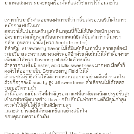
มากพอสมควร ผมจะหยุดเรื่องศัพท์แสงวิชาการไว้ก่อนละกัน
----
เราพากันมาถึงคำตอบของคำถามที่ว่า กลิ่นสตรอเบอรี่เกิดในการ
หมักกาแฟได้ไหม?
ตอบว่าได้แน่นอนครับ แต่กลิ่นกลุ่มนี้ก็ไม่ได้เกิดง่ายนัก เพราะ
อัตราการส่งกลิ่นพวกนี้ออกจากเซลล์ยีสต์มันต่ำกว่ากลิ่นพวก
กล้วย กุหลาบ น้ำผึ้ง (พวก Acetate ester)
ที่สำคัญ...strawberry flavor ไม่ได้มีแค่กลิ่นเท่านั้น หากแต่ต้องมี
รสเปรี้ยวและหวานอย่างลงตัวพอดีอีกด้วย คือมันไม่ได้ทำดื้อๆง่ายๆ
เพียงแค่ใส่พวก flavoring oil ลงไปแล้วจบกัน
ถ้าสารกาแฟไม่มี ester, acid และ sweetness มากพอ มือคั่วก็
คงคั่วให้ออกมาเป็น Strawberry Field ไม่ได้
ถ้าคนชงไม่รู้วิธีสกัดให้ได้ความหวานออกมาอย่างเต็มที่ กาแฟใน
ถ้วยก็อาจจะมี acidity สูง แต่ sweetness ต่ำเสียจนไม่ได้รสสต
รอเบอรี่หวานฉ่ำ
สิ่งนี้คือความเป็นจริงที่สำคัญของกาแฟที่อาศัยเทคนิคแปรรูปชั้นสูง
เข้ามาช่วยพัฒนาสร้าง flavor ครับ คือมันทำยาก แต่ก็มีคุณค่าสูง
ควรค่าให้ผู้ดื่มได้รู้สึกยินดีมีความสุข
...และสามารถดื่มได้หมดเหยือกอย่างสนิทใจ
ขอบคุณบทความอ้างอิง
Charles F Forney et al (2000), The Composition of