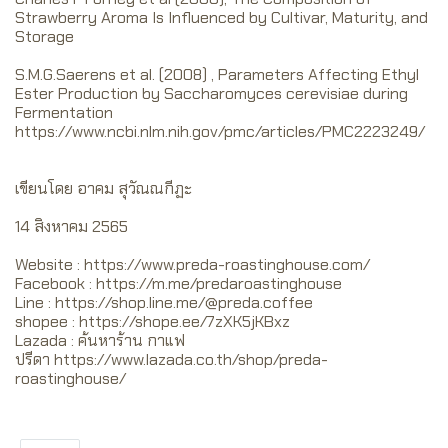
Strawberry Aroma Is Influenced by Cultivar, Maturity, and
Storage
S.M.G.Saerens et al. (2008) , Parameters Affecting Ethyl
Ester Production by Saccharomyces cerevisiae during
Fermentation
https://www.ncbi.nlm.nih.gov/pmc/articles/PMC2223249/
เขียนโดย อาคม สุวัณณกีฏะ
14 สิงหาคม 2565
Website :
https://www.preda-roastinghouse.com/
Facebook :
https://m.me/predaroastinghouse
Line :
https://shop.line.me/@preda.coffee
shopee :
https://shope.ee/7zXK5jKBxz
Lazada : ค้นหาร้าน กาแฟ
ปรีดา
https://www.lazada.co.th/shop/preda-
roastinghouse/