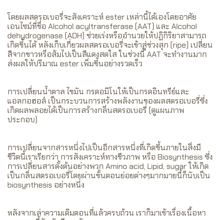
โดยผลสตรอเบอรี่จะสังเคราะห์ ester เหล่านี้ได้เองโดยอาศัย
เอนไซม์ที่ชื่อ Alcohol acyltransferase (AAT) และ Alcohol
dehydrogenase (ADH) ช่วยเร่งหรืออำนวยให้ปฏิกิริยาสามารถ
เกิดขึ้นได้ หลังเก็บเกี่ยวผลสตรอเบอรี่จะเข้าสู่ช่วงสุก (ripe) เปลี่ยน
สีจากขาวหรือส้มไปเป็นสีแดงสดใส ในช่วงนี้ AAT จะทำงานมาก
ส่งผลให้ปริมาณ ester เพิ่มขึ้นอย่างรวดเร็ว
การเปลี่ยนน้ำตาล ไขมัน กรดอมิโนให้เป็นกรดอินทรีย์และ
แอลกอฮอล์ เป็นกระบวนการสร้างพลังงานของผลสตรอเบอรี่ซึ่ง
เกิดผลพลอยได้เป็นการสร้างกลิ่นสตรอเบอรี่ (ดูแผนภาพ
ประกอบ)
การเปลี่ยนจากสารหนึ่งไปเป็นอีกสารหนึ่งที่เกิดขึ้นภายในสิ่งมี
ชีวิตนี้เราเรียกว่า การสังเคราะห์ทางชีวภาพ หรือ Biosynthesis ซึ่ง
การเปลี่ยนสารตั้งต้นอย่างพวก Amino acid, Lipid, sugar ให้เกิด
เป็นกลิ่นสตรอเบอรี่โดยผ่านขั้นตอนย่อยต่างๆมากมายนี้ก็นับเป็น
biosynthesis อย่างหนึ่ง
หลังจากเล่าความเดิมตอนที่แล้วครบถ้วน เราก็มาเข้าเรื่องเนื้อหา