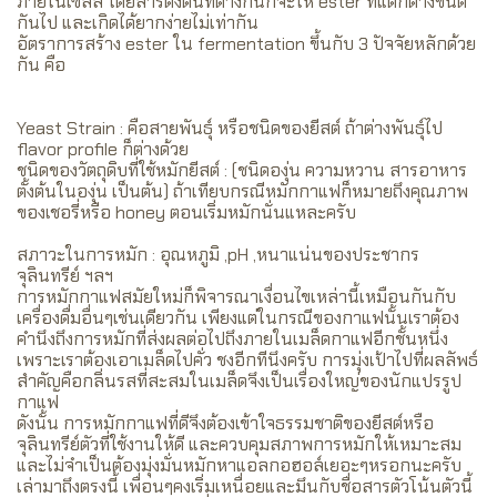
ภายในเซลล์ โดยสารตั้งต้นที่ต่างกันก็จะให้ ester ที่แตกต่างชนิด
กันไป และเกิดได้ยากง่ายไม่เท่ากัน
อัตราการสร้าง ester ใน fermentation ขึ้นกับ 3 ปัจจัยหลักด้วย
กัน คือ
Yeast Strain : คือสายพันธุ์ หรือชนิดของยีสต์ ถ้าต่างพันธุ์ไป
flavor profile ก็ต่างด้วย
ชนิดของวัตถุดิบที่ใช้หมักยีสต์ : (ชนิดองุ่น ความหวาน สารอาหาร
ตั้งต้นในองุ่น เป็นต้น) ถ้าเทียบกรณีหมักกาแฟก็หมายถึงคุณภาพ
ของเชอรี่หรือ honey ตอนเริ่มหมักนั่นแหละครับ
สภาวะในการหมัก : อุณหภูมิ ,pH ,หนาแน่นของประชากร
จุลินทรีย์ ฯลฯ
การหมักกาแฟสมัยใหม่ก็พิจารณาเงื่อนไขเหล่านี้เหมือนกันกับ
เครื่องดื่มอื่นๆเช่นเดียวกัน เพียงแต่ในกรณีของกาแฟนั้นเราต้อง
คำนึงถึงการหมักที่ส่งผลต่อไปถึงภายในเมล็ดกาแฟอีกชั้นหนึ่ง
เพราะเราต้องเอาเมล็ดไปคั่ว ชงอีกทีนึงครับ การมุ่งเป้าไปที่ผลลัพธ์
สำคัญคือกลิ่นรสที่สะสมในเมล็ดจึงเป็นเรื่องใหญ่ของนักแปรรูป
กาแฟ
ดังนั้น การหมักกาแฟที่ดีจึงต้องเข้าใจธรรมชาติของยีสต์หรือ
จุลินทรีย์ตัวที่ใช้งานให้ดี และควบคุมสภาพการหมักให้เหมาะสม
และไม่จำเป็นต้องมุ่งมั่นหมักหาแอลกอฮอล์เยอะๆหรอกนะครับ
เล่ามาถึงตรงนี้ เพื่อนๆคงเริ่มเหนื่อยและมึนกับชื่อสารตัวโน้นตัวนี้