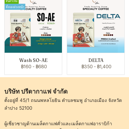
สินค้าใหม่
สั่งจองล่วงหน้า
Wash SO-AE
DELTA
฿160
-
฿680
฿350
-
฿1,400
บริษัท ปรีดากาแฟ จำกัด
ตั้งอยู่ที่ 45/1 ถนนพหลโยธิน ตำบลชมพู อำเภอเมือง จังหวัด
ลำปาง 52100
ผู้เชี่ยวชาญด้านเมล็ดกาแฟคั่วและเมล็ดกาแฟอาราบิก้า