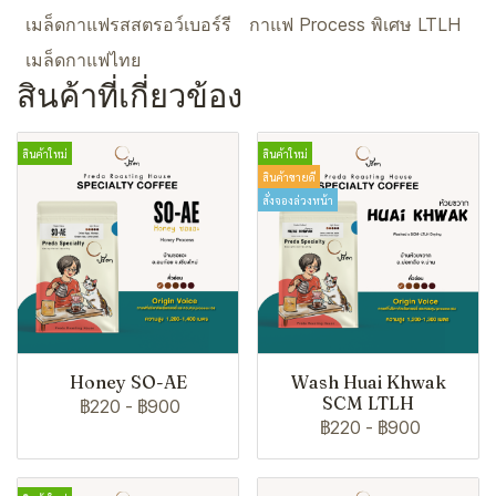
เมล็ดกาแฟรสสตรอว์เบอร์รี
กาแฟ Process พิเศษ LTLH
เมล็ดกาแฟไทย
สินค้าที่เกี่ยวข้อง
สินค้าใหม่
สินค้าใหม่
สินค้าขายดี
สั่งจองล่วงหน้า
Honey SO-AE
Wash Huai Khwak
SCM LTLH
฿220
-
฿900
฿220
-
฿900