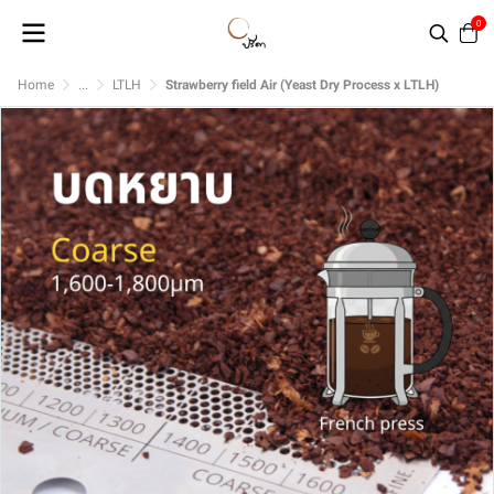
0
Home
...
LTLH
Strawberry field Air (Yeast Dry Process x LTLH)