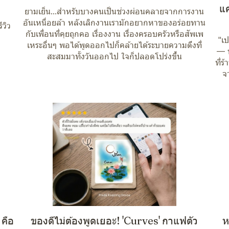
แค
ยามเย็น...สำหรับบางคนเป็นช่วงผ่อนคลายจากการงาน
อันเหนื่อยล้า หลังเลิกงานเรามักอยากหาของอร่อยทาน
ีวิว
กับเพื่อนที่คุยถูกคอ เรื่องงาน เรื่องครอบครัวหรือสัพเพ
"เป
เหระอื่นๆ พอได้พูดออกไปก็คล้ายได้ระบายความตึงที่
— 
สะสมมาทั้งวันออกไป ใจก็ปลอดโปร่งขึ้น
ที่
จ
 คือ
ของดีไม่ต้องพูดเยอะ! 'Curves' กาแฟตัว
ห