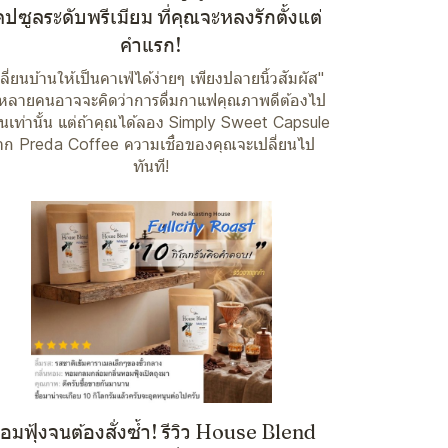
ปซูลระดับพรีเมียม ที่คุณจะหลงรักตั้งแต่
คำแรก!
ลี่ยนบ้านให้เป็นคาเฟ่ได้ง่ายๆ เพียงปลายนิ้วสัมผัส"
หลายคนอาจจะคิดว่าการดื่มกาแฟคุณภาพดีต้องไป
ร้านเท่านั้น แต่ถ้าคุณได้ลอง Simply Sweet Capsule
าก Preda Coffee ความเชื่อของคุณจะเปลี่ยนไป
ทันที!
อมฟุ้งจนต้องสั่งซ้ำ! รีวิว House Blend