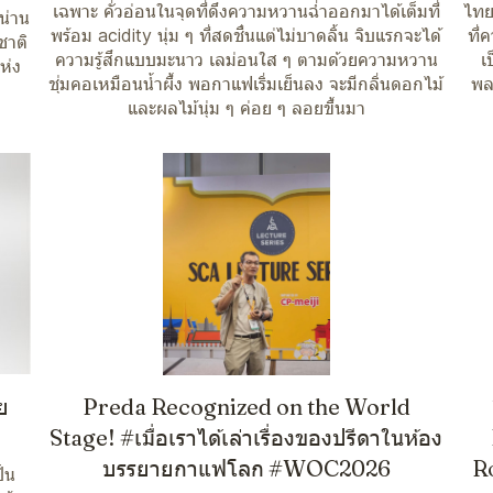
เฉพาะ คั่วอ่อนในจุดที่ดึงความหวานฉ่ำออกมาได้เต็มที่
ไทย
น่าน
พร้อม acidity นุ่ม ๆ ที่สดชื่นแต่ไม่บาดลิ้น จิบแรกจะได้
ที
ชาติ
ความรู้สึกแบบมะนาว เลม่อนใส ๆ ตามด้วยความหวาน
เ
ห่ง
ชุ่มคอเหมือนน้ำผึ้ง พอกาแฟเริ่มเย็นลง จะมีกลิ่นดอกไม้
พล
และผลไม้นุ่ม ๆ ค่อย ๆ ลอยขึ้นมา
ย
Preda Recognized on the World
Stage! #เมื่อเราได้เล่าเรื่องของปรีดาในห้อง
บรรยายกาแฟโลก #WOC2026
Ro
็น