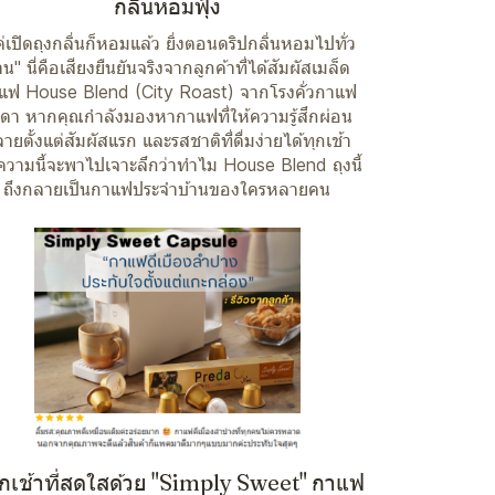
กลิ่นหอมฟุ้ง
ค่เปิดถุงกลิ่นก็หอมแล้ว ยิ่งตอนดริปกลิ่นหอมไปทั่ว
าน" นี่คือเสียงยืนยันจริงจากลูกค้าที่ได้สัมผัสเมล็ด
แฟ House Blend (City Roast) จากโรงคั่วกาแฟ
ีดา หากคุณกำลังมองหากาแฟที่ให้ความรู้สึกผ่อน
ายตั้งแต่สัมผัสแรก และรสชาติที่ดื่มง่ายได้ทุกเช้า
วามนี้จะพาไปเจาะลึกว่าทำไม House Blend ถุงนี้
ถึงกลายเป็นกาแฟประจำบ้านของใครหลายคน
ุกเช้าที่สดใสด้วย "Simply Sweet" กาแฟ