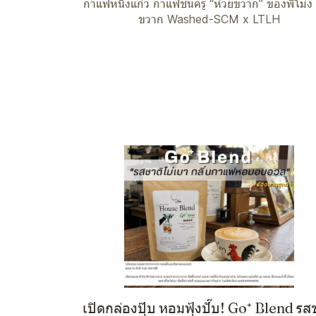
กาแฟหนึ่งแก้ว กาแฟชั้นครู “ห้วยขวาก” ของพี่โม่ง
ขวาก Washed-SCM x LTLH
เปิดกล่องปุ๊บ หอมฟุ้งปั๊บ! Go⁺ Blend รส