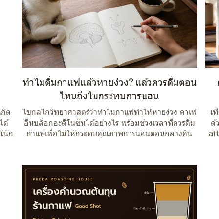
ทำไมดื่มกาแฟแล้วหายง่วง? แล้วควรดื่มตอน
ไหนถึงไม่กระทบการนอน
กิด
ไขกลไกวิทยาศาสตร์ว่าทำไมกาแฟทำให้หายง่วง คาเฟ
เท
ได้
อีนบล็อกอะดีโนซีนได้อย่างไร พร้อมช่วงเวลาที่ควรดื่ม
ด้
์นัก
กาแฟเพื่อไม่ให้กระทบคุณภาพการนอนตอนกลางคืน
af