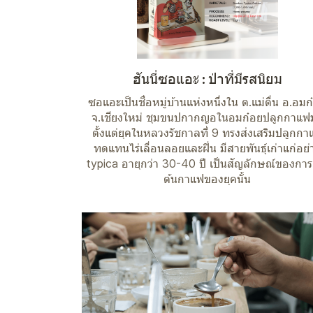
ฮันนี่ซอแอะ : ป่าที่มีรสนิยม
ซอแอะเป็นชื่อหมู่บ้านแห่งหนึ่งใน ต.แม่ตื่น อ.อมก
จ.เชียงใหม่ ชุมขนปกากญอในอมก๋อยปลูกกาแฟ
ตั้งแต่ยุคในหลวงรัชกาลที่ 9 ทรงส่งเสริมปลูกกา
ทดแทนไร่เลื่อนลอยและฝิ่น มีสายพันธุ์เก่าแก่อย่
typica อายุกว่า 30-40 ปี เป็นสัญลักษณ์ของการเ
ต้นกาแฟของยุคนั้น