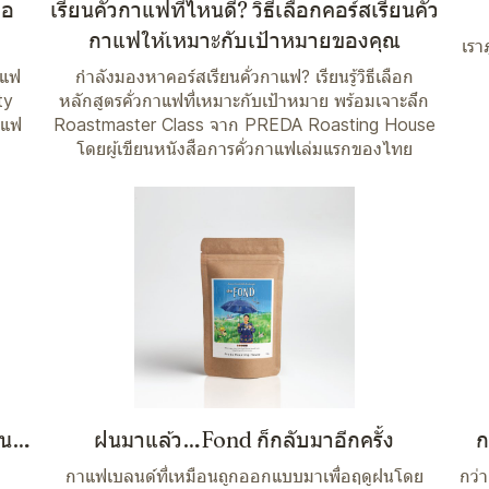
คอ
เรียนคั่วกาแฟที่ไหนดี? วิธีเลือกคอร์สเรียนคั่ว
กาแฟให้เหมาะกับเป้าหมายของคุณ
เรา
าแฟ
กำลังมองหาคอร์สเรียนคั่วกาแฟ? เรียนรู้วิธีเลือก
ty
หลักสูตรคั่วกาแฟที่เหมาะกับเป้าหมาย พร้อมเจาะลึก
าแฟ
Roastmaster Class จาก PREDA Roasting House
โดยผู้เขียนหนังสือการคั่วกาแฟเล่มแรกของไทย
ุน…
ฝนมาแล้ว…Fond ก็กลับมาอีกครั้ง
ก
กาแฟเบลนด์ที่เหมือนถูกออกแบบมาเพื่อฤดูฝนโดย
กว่