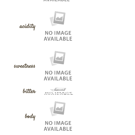
acidity
sweetness
bitter
body