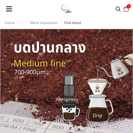
0
Home
...
Blend Expression
Pink blend