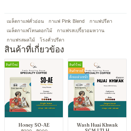
เมล็ดกาแฟคั่วอ่อน
กาแฟ Pink Blend
กาแฟปรีดา
เมล็ดกาแฟโทนดอกไม้
กาแฟรสเปรี้ยวอมหวาน
กาแฟรสผลไม้
โรงคั่วปรีดา
สินค้าที่เกี่ยวข้อง
สินค้าใหม่
สินค้าใหม่
สินค้าขายดี
สั่งจองล่วงหน้า
Honey SO-AE
Wash Huai Khwak
SCM LTLH