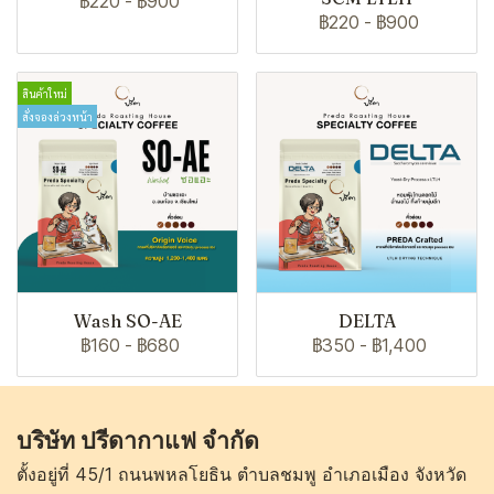
฿220
-
฿900
฿220
-
฿900
สินค้าใหม่
สั่งจองล่วงหน้า
Wash SO-AE
DELTA
฿160
-
฿680
฿350
-
฿1,400
บริษัท ปรีดากาแฟ จำกัด
ตั้งอยู่ที่ 45/1 ถนนพหลโยธิน ตำบลชมพู อำเภอเมือง จังหวัด