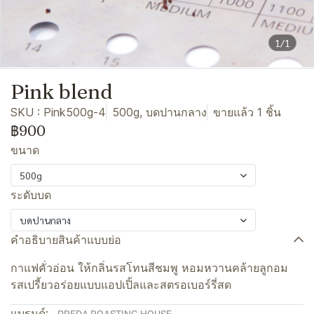
1/1
Pink blend
SKU : Pink500g-4
500g, บดปานกลาง
ขายแล้ว 1 ชิ้น
฿900
ขนาด
500g
ระดับบด
บดปานกลาง
คำอธิบายสินค้าแบบย่อ
กาแฟคั่วอ่อน ให้กลิ่นรสโทนสีชมพู หอมหวานคล้ายลูกอม
รสเปรี้ยวอร่อยแบบแอปเปิ้ลและสตรอเบอร์รี่สด
แบรนด์: