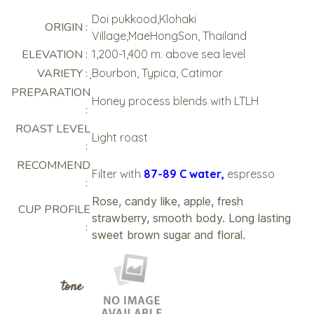
Doi pukkood,Klohaki
ORIGIN :
Village,MaeHongSon, Thailand
ELEVATION :
1,200-1,400 m. above sea level
VARIETY :
ฺBourbon, Typica, Catimor
PREPARATION
Honey process blends with LTLH
:
ROAST LEVEL
Light roast
:
RECOMMEND
Filter with
87-89 C water,
espresso
:
Rose, candy like, apple, fresh
CUP PROFILE
strawberry, smooth body. Long lasting
:
sweet brown sugar and floral.
tone