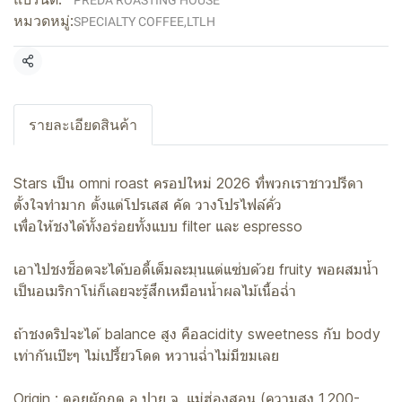
PREDA ROASTING HOUSE
หมวดหมู่:
SPECIALTY COFFEE
,
LTLH
แชร์
รายละเอียดสินค้า
Stars เป็น omni roast ครอปใหม่ 2026 ที่พวกเราชาวปรีดา
ตั้งใจทำมาก ตั้งแต่โปรเสส คัด วางโปรไฟล์คั่ว
เพื่อให้ชงได้ทั้งอร่อยทั้งแบบ filter และ espresso
เอาไปชงช็อตจะได้บอดี้เต็มละมุนแต่แซ่บด้วย fruity พอผสมน้ำ
เป็นอเมริกาโน่ก็เลยจะรู้สึกเหมือนน้ำผลไม้เนื้อฉ่ำ
ถ้าชงดริปจะได้ balance สูง คือacidity sweetness กับ body
เท่ากันเป๊ะๆ ไม่เปรี้ยวโดด หวานฉ่ำไม่มีขมเลย
Origin : ดอยผักกูด อ.ปาย จ. แม่ฮ่องสอน (ความสูง 1,200-