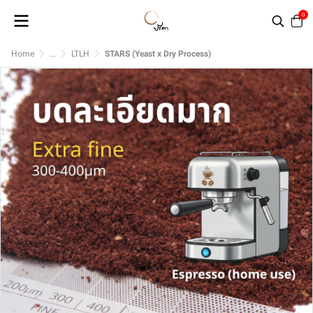
0
Home
...
LTLH
STARS (Yeast x Dry Process)