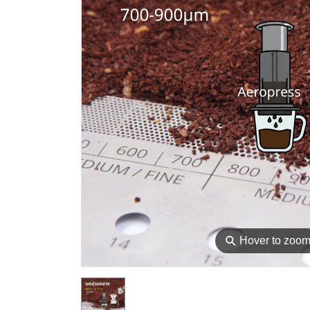
⚲
Hover to zoo