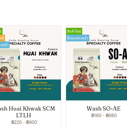
่
สินค้าใหม่
ยดี
สั่งจองล่วงหน้า
วงหน้า
sh Huai Khwak SCM
Wash SO-AE
LTLH
฿160
-
฿680
฿220
-
฿900