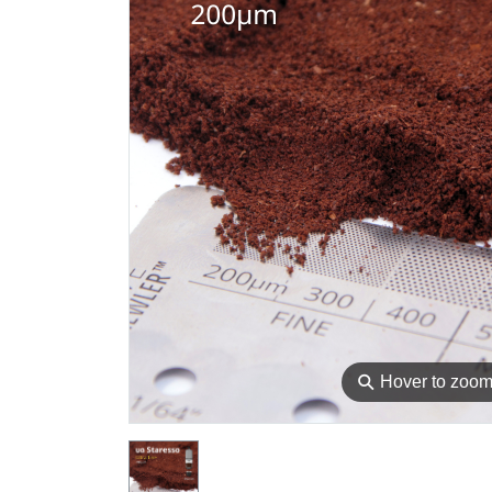
⚲
Hover to zoo