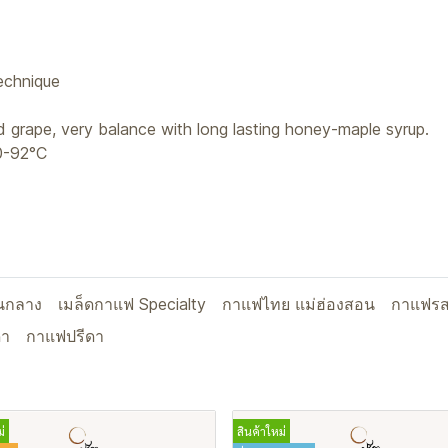
echnique
ed grape, very balance with long lasting honey-maple syrup.
0-92°C
อนกลาง
เมล็ดกาแฟ Specialty
กาแฟไทย แม่ฮ่องสอน
กาแฟรส
ดา
กาแฟปรีดา
่
สินค้าใหม่