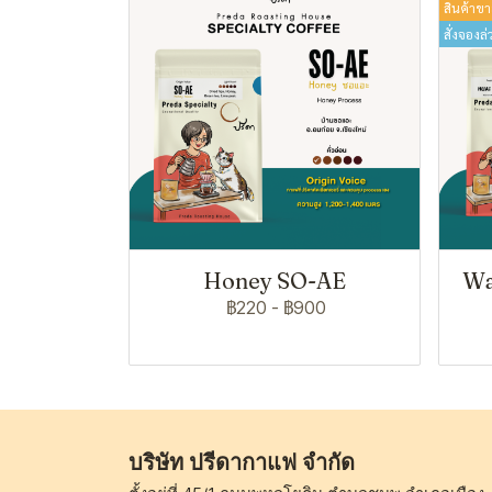
สินค้าขา
สั่งจองล่
Honey SO-AE
Wa
฿220
-
฿900
บริษัท ปรีดากาแฟ จำกัด