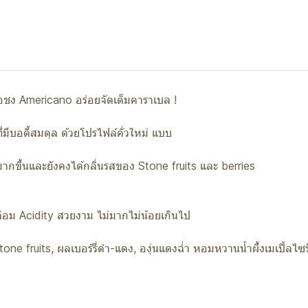
่อชง Americano อร่อยจัดเต็มคาราเบล !
ี่มีบอดี้สมดุล ด้วยโปรไฟล์คั่วใหม่ แบบ
้มากขึ้นและยังคงได้กลิ่นรสของ Stone fruits และ berries
ล่อม Acidity สวยงาม ไม่มากไม่น้อยเกินไป
one fruits, ผลเบอร์รี่ดำ-แดง, องุ่นแดงฉ่ำ หอมหวานน้ำผึ้งเมเปิ้ล