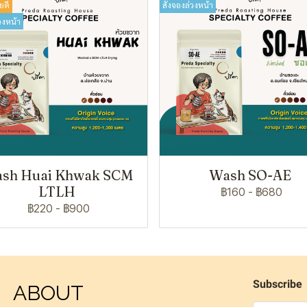
ยดี
สั่งจองล่วงหน้า
วงหน้า
sh Huai Khwak SCM
Wash SO-AE
LTLH
฿160
-
฿680
฿220
-
฿900
Subscribe
ABOUT