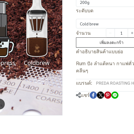
200g
ระดับบด
Cold brew
จำนวน
เพิ่มลงตะกร้า
คำอธิบายสินค้าแบบย่อ
Rum ปัง ลำแต้หนา กาแฟคั่ว
คลีนๆ
แบรนด์:
PREDA ROASTING 
แชร์
m