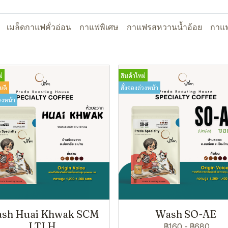
เมล็ดกาแฟคั่วอ่อน
กาแฟพิเศษ
กาแฟรสหวานน้ำอ้อย
กาแฟ
่
สินค้าใหม่
ยดี
สั่งจองล่วงหน้า
วงหน้า
sh Huai Khwak SCM
Wash SO-AE
LTLH
฿160
-
฿680