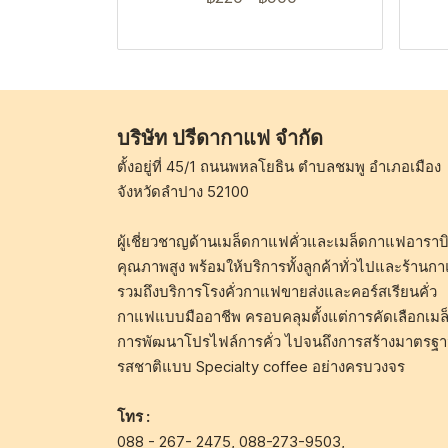
บริษัท ปรีดากาแฟ จำกัด
ตั้งอยู่ที่ 45/1 ถนนพหลโยธิน ตำบลชมพู อำเภอเมือง
จังหวัดลำปาง 52100
ผู้เชี่ยวชาญด้านเมล็ดกาแฟคั่วและเมล็ดกาแฟอาราบิ
คุณภาพสูง พร้อมให้บริการทั้งลูกค้าทั่วไปและร้านก
รวมถึงบริการโรงคั่วกาแฟขายส่งและคอร์สเรียนคั่ว
กาแฟแบบมืออาชีพ ครอบคลุมตั้งแต่การคัดเลือกเมล
การพัฒนาโปรไฟล์การคั่ว ไปจนถึงการสร้างมาตรฐ
รสชาติแบบ Specialty coffee อย่างครบวงจร
โทร :
088 - 267- 2475
,
088-273-9503
,