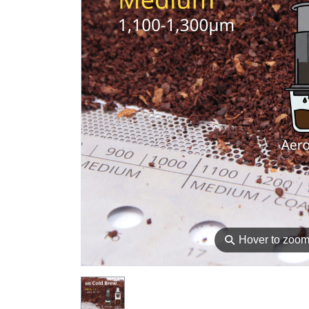
⚲
Hover to zoo