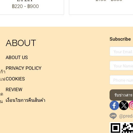
฿220
-
฿900
Subscribe
ABOUT
ABOUT US
PRIVACY POLICY
ก้า
COOKIES
าแฟ
REVIEW
็ด
รับข่าวสาร
เงื่อนไขการคืนสินค้า
าน
@pred