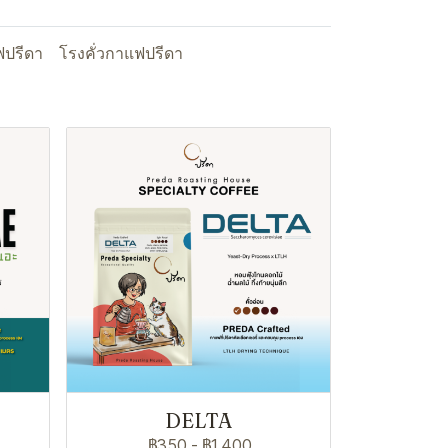
ปรีดา
โรงคั่วกาแฟปรีดา
DELTA
฿350
-
฿1,400