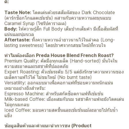
ดี:
Taste Note:
โดดเด่นด้วยรสสัมผัสของ Dark Chocolate
(ดาร์กช็อกโกแลตเข้มข้น) ผสานกับความหวานละมุนแบบ
Caramel Syrup (ไซรัปคาราเมล)
Body:
ให้ความรู้สึก Full Body เต็มปากเต็มคำ มีเนื้อสัมผัสที่
แน่นและนุ่มนวล
Aftertaste:
ทิ้งความหวานฉ่ำยาวนานไว้ในลำคอ (Long-
lasting sweetness) โดยปราศจากรสขมไหม้ที่กวนใจ
ทำไมต้องเลือก Preda House Blend French Roast?
Premium Quality: คัดมือทุกเมล็ด (Hand-sorted) มั่นใจใน
ความสะอาดและรสชาติที่ปลอดภัย
Expert Roasting: คั่วเข้มระดับ 5/5 แต่ยังรักษาความหวานของ
เมล็ดกาแฟไว้ได้ ไม่ขมไหม้ (No burnt taste)
Versatility: ออกแบบมาเพื่อคอกาแฟที่ชอบความหนักแน่น
เหมาะอย่างยิ่งสำหรับ:
Espresso Machine: สำหรับสกัดช็อตกาแฟที่เข้มข้น
Milk-based Coffee: เมื่อผสมกับนม รสชาติกาแฟจะยังโดดเด่น
ไม่ถูกนมกลบ
Iced Coffee: มอบความสดชื่นและเข้มข้นแม้ละลายไปกับน้ำ
แข็ง
ข้อมูลสินค้าและคำแนะนำการชง (Product