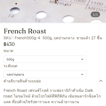
1/1
French Roast
SKU : French500g-4
500g, บดปานกลาง
ขายแล้ว 27 ชิ้น
฿430
ขนาด
500g
ระดับบด
บดปานกลาง
คำอธิบายสินค้าแบบย่อ
French Roast เฟรนช์โรสต์ กาแฟอราบิก้าคั่วเข้ม Dark
roast ไม่ขมไหม้ ด้วยโปรไฟล์ที่พิถีพิถัน เข้มขมดาร์กช็อคโก
แลต ท๊อปด้วยไซรัปคาราเมล หวานฉ่ำยาวนาน