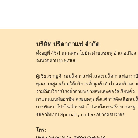
บริษัท ปรีดากาแฟ จำกัด
ตั้งอยู่ที่ 45/1 ถนนพหลโยธิน ตำบลชมพู อำเภอเมือง
จังหวัดลำปาง 52100
ผู้เชี่ยวชาญด้านเมล็ดกาแฟคั่วและเมล็ดกาแฟอาราบิ
คุณภาพสูง พร้อมให้บริการทั้งลูกค้าทั่วไปและร้านก
รวมถึงบริการโรงคั่วกาแฟขายส่งและคอร์สเรียนคั่ว
กาแฟแบบมืออาชีพ ครอบคลุมตั้งแต่การคัดเลือกเมล
การพัฒนาโปรไฟล์การคั่ว ไปจนถึงการสร้างมาตรฐ
รสชาติแบบ Specialty coffee อย่างครบวงจร
โทร :
088 - 267- 2475
,
088-273-9503
,