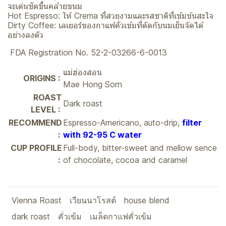
จะเด่นชัดขึ้นคล้ายขนม
Hot Espresso: ให้ Crema ที่สวยงามและรสชาติที่เข้มข้นสะใจ
Dirty Coffee: เลเยอร์ของกาแฟคั่วเข้มที่ตัดกับนมเย็นจัดได้
อย่างลงตัว
FDA Registration No. 52-2-03266-6-0013
แม่ฮ่องสอน
ORIGINS :
Mae Hong Sorn
ROAST
Dark roast
LEVEL :
RECOMMEND
Espresso-Americano, auto-drip,
filter
:
with 92-95 C water
CUP PROFILE
Full-body, bitter-sweet and mellow sence
:
of chocolate, cocoa and caramel
Vienna Roast
เวียนนาโรสต์
house blend
dark roast
คั่วเข้ม
เมล็ดกาแฟคั่วเข้ม