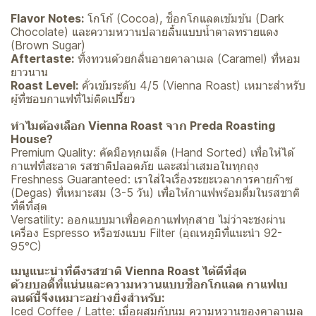
Flavor Notes:
โกโก้ (Cocoa), ช็อกโกแลตเข้มข้น (Dark
Chocolate) และความหวานปลายลิ้นแบบน้ำตาลทรายแดง
(Brown Sugar)
Aftertaste:
ทิ้งทวนด้วยกลิ่นอายคาลาเมล (Caramel) ที่หอม
ยาวนาน
Roast Level:
คั่วเข้มระดับ 4/5 (Vienna Roast) เหมาะสำหรับ
ผู้ที่ชอบกาแฟที่ไม่ติดเปรี้ยว
ทำไมต้องเลือก Vienna Roast จาก Preda Roasting
House?
Premium Quality: คัดมือทุกเมล็ด (Hand Sorted) เพื่อให้ได้
กาแฟที่สะอาด รสชาติปลอดภัย และสม่ำเสมอในทุกถุง
Freshness Guaranteed: เราใส่ใจเรื่องระยะเวลาการคายก๊าซ
(Degas) ที่เหมาะสม (3-5 วัน) เพื่อให้กาแฟพร้อมดื่มในรสชาติ
ที่ดีที่สุด
Versatility: ออกแบบมาเพื่อคอกาแฟทุกสาย ไม่ว่าจะชงผ่าน
เครื่อง Espresso หรือชงแบบ Filter (อุณหภูมิที่แนะนำ 92-
95°C)
เมนูแนะนำที่ดึงรสชาติ Vienna Roast ได้ดีที่สุด
ด้วยบอดี้ที่แน่นและความหวานแบบช็อกโกแลต กาแฟเบ
ลนด์นี้จึงเหมาะอย่างยิ่งสำหรับ:
Iced Coffee / Latte: เมื่อผสมกับนม ความหวานของคาลาเมล