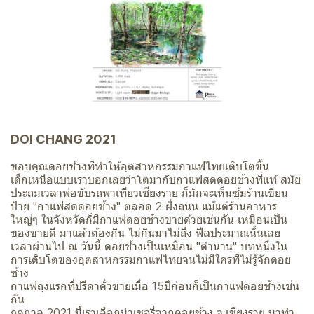
DOI CHANG 2021
ขอบคุณดอยช้างที่​ทำให้อุตสาหกรรมกาแฟไทยเติบโตขึ้น
เด็กเหนือแบบเราบอกเลยว่าโตมากับกาแฟสดดอยช้างที่แท้ สมัย
ประถมเวลาพ่อขับรถพาเที่ยวเชียงราย ก็มักจะเห็นซุ้มร้านเขียน
ป้าย "กาแฟสดดอยช้าง" ตลอด 2 ฝั่งถนน แม้แต่ร้านอาหาร
ใหญ่ๆ ในจังหวัดก็มีกาแฟดอยช้างขายด้วยเช่นกัน เหมือนเป็น
ของขายดี มาแล้วต้องกิน ไม่กินมาไม่ถึง ฟีลประมาณนั้นเลย
เวลาผ่านไป ณ วันนี้ ดอยช้างเป็นเหมือน "ตำนาน" บทหนึ่งใน
การเติบโตของอุตสาหกรรมกาแฟไทย​จนไม่มีใครที่ไม่รู้จักดอย
ช้าง
กาแฟถุงแรกที่ปรีดาคั่วขาย​เมื่อ​ 15​ปีก่อนก็เป็นกาแฟดอยช้างเช่น
กัน
ฤดูกาล​ 2021​ นี้เราเลือกนำเชอรี่จากดอยช้าง จ.เชียงราย มาทำ