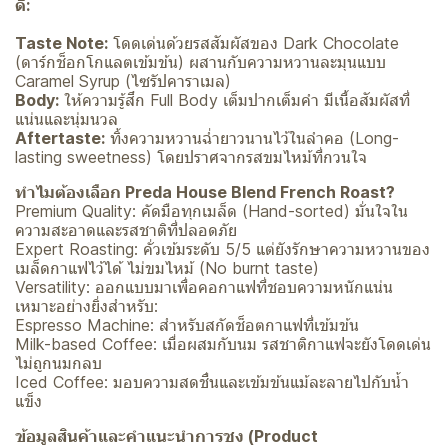
ดี:
Taste Note:
โดดเด่นด้วยรสสัมผัสของ Dark Chocolate
(ดาร์กช็อกโกแลตเข้มข้น) ผสานกับความหวานละมุนแบบ
Caramel Syrup (ไซรัปคาราเมล)
Body:
ให้ความรู้สึก Full Body เต็มปากเต็มคำ มีเนื้อสัมผัสที่
แน่นและนุ่มนวล
Aftertaste:
ทิ้งความหวานฉ่ำยาวนานไว้ในลำคอ (Long-
lasting sweetness) โดยปราศจากรสขมไหม้ที่กวนใจ
ทำไมต้องเลือก Preda House Blend French Roast?
Premium Quality: คัดมือทุกเมล็ด (Hand-sorted) มั่นใจใน
ความสะอาดและรสชาติที่ปลอดภัย
Expert Roasting: คั่วเข้มระดับ 5/5 แต่ยังรักษาความหวานของ
เมล็ดกาแฟไว้ได้ ไม่ขมไหม้ (No burnt taste)
Versatility: ออกแบบมาเพื่อคอกาแฟที่ชอบความหนักแน่น
เหมาะอย่างยิ่งสำหรับ:
Espresso Machine: สำหรับสกัดช็อตกาแฟที่เข้มข้น
Milk-based Coffee: เมื่อผสมกับนม รสชาติกาแฟจะยังโดดเด่น
ไม่ถูกนมกลบ
Iced Coffee: มอบความสดชื่นและเข้มข้นแม้ละลายไปกับน้ำ
แข็ง
ข้อมูลสินค้าและคำแนะนำการชง (Product