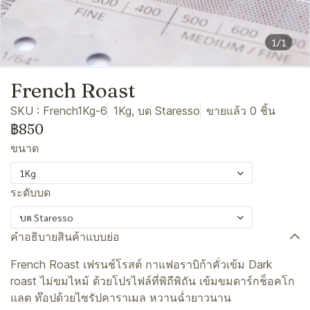
1/1
French Roast
SKU : French1Kg-6
1Kg, บด Staresso
ขายแล้ว 0 ชิ้น
฿850
ขนาด
1Kg
ระดับบด
บด Staresso
คำอธิบายสินค้าแบบย่อ
French Roast เฟรนช์โรสต์ กาแฟอราบิก้าคั่วเข้ม Dark
roast ไม่ขมไหม้ ด้วยโปรไฟล์ที่พิถีพิถัน เข้มขมดาร์กช็อคโก
แลต ท๊อปด้วยไซรัปคาราเมล หวานฉ่ำยาวนาน