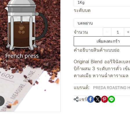
1Kg
ระดับบด
บดหยาบ
จำนวน
เพิ่มลงตะกร้า
คำอธิบายสินค้าแบบย่อ
Original Blend ออริจินัลเบ
บิก้าผสม 3 ระดับการคั่ว เ
คาเดเมีย หวานฉ่ำคาราเมล
แบรนด์:
PREDA ROASTING 
แชร์
m