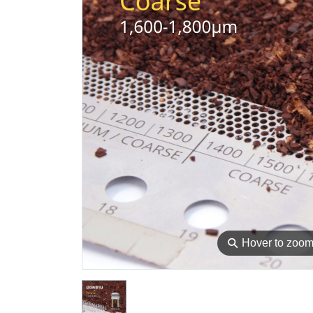
⚲
Hover to zoo