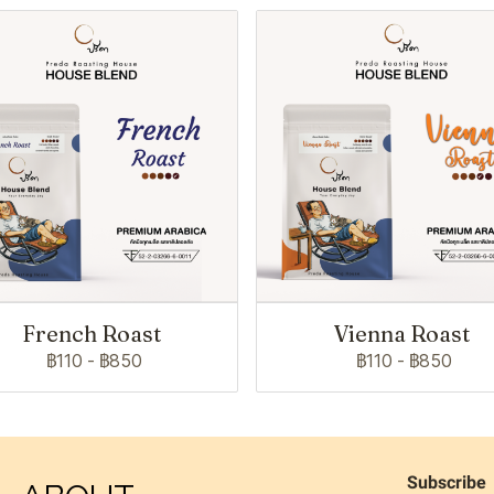
French Roast
Vienna Roast
฿110
-
฿850
฿110
-
฿850
Subscribe