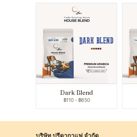
Dark Blend
฿110
-
฿850
บริษัท ปรีดากาแฟ จำกัด