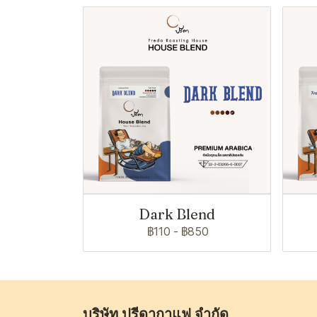
Dark Blend
฿110
-
฿850
บริษัท ปรีดากาแฟ จำกัด