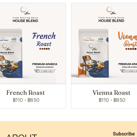
French Roast
Vienna Roast
฿110
-
฿850
฿110
-
฿850
Subscribe