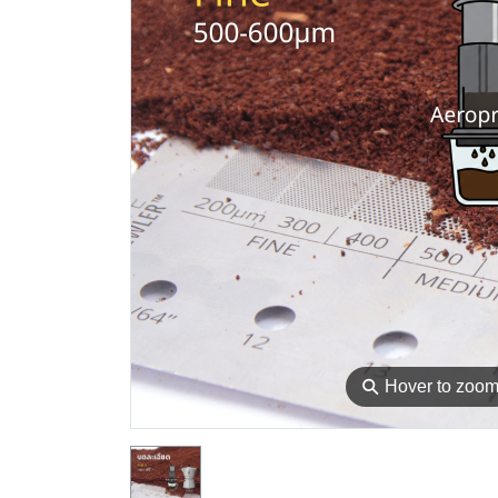
⚲
Hover to zoo