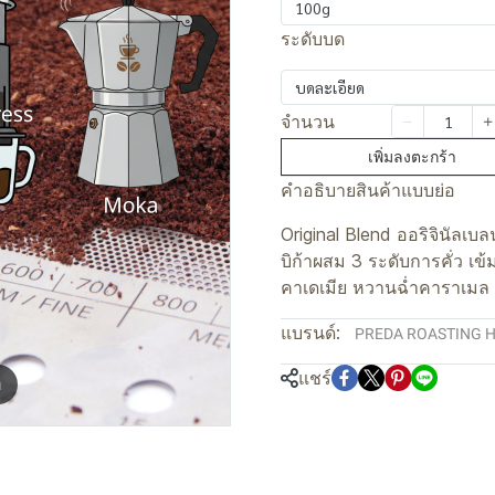
100g
ระดับบด
บดละเอียด
จำนวน
เพิ่มลงตะกร้า
คำอธิบายสินค้าแบบย่อ
Original Blend ออริจินัลเบ
บิก้าผสม 3 ระดับการคั่ว เ
คาเดเมีย หวานฉ่ำคาราเมล
แบรนด์:
PREDA ROASTING 
แชร์
m