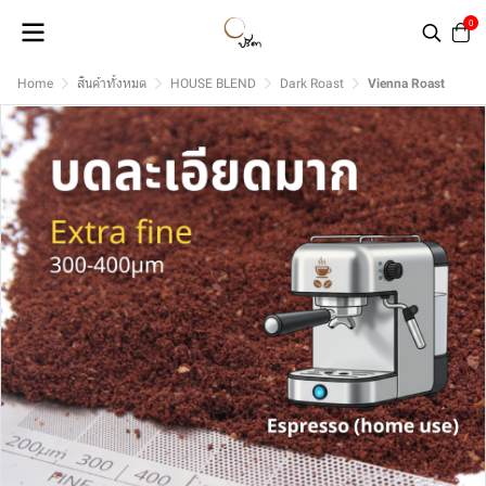
0
Home
สินค้าทั้งหมด
HOUSE BLEND
Dark Roast
Vienna Roast