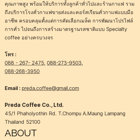
คุณภาพสูง พร้อมให้บริการทั้งลูกค้าทั่วไปและร้านกาแฟ รวม
ถึงบริการโรงคั่วกาแฟขายส่งและคอร์สเรียนคั่วกาแฟแบบมือ
อาชีพ ครอบคลุมตั้งแต่การคัดเลือกเมล็ด การพัฒนาโปรไฟล์
การคั่ว ไปจนถึงการสร้างมาตรฐานรสชาติแบบ Specialty
coffee อย่างครบวงจร
โทร :
088 - 267- 2475
,
088-273-9503
,
088-268-3950
Email :
preda.coffee@gmail.com
Preda Coffee Co., Ltd.
45/1 Phaholyothin Rd. T.Chompu A.Maung Lampang
Thailand 52100
ABOUT