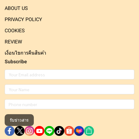
ABOUT US
PRIVACY POLICY
COOKIES
REVIEW
เงื่อนไขการคืนสินค้า
Subscribe
รับข่าวสาร