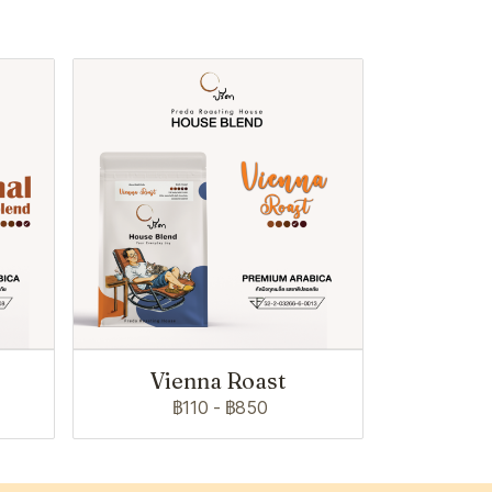
Vienna Roast
฿110
-
฿850