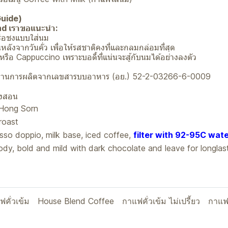
Guide)
end เราขอแนะนำ:
รือชงแบบใส่นม
นหลังจากวันคั่ว เพื่อให้รสชาติคงที่และกลมกล่อมที่สุด
รือ Cappuccino เพราะบอดี้ที่แน่นจะสู้กับนมได้อย่างลงตัว
าตรฐานการผลิตจากเลขสารบบอาหาร (อย.) 52-2-03266-6-0009
องสอน
Hong Sorn
roast
sso doppio, milk base, iced coffee,
filter with 92-95C wat
body, bold and mild with dark chocolate and leave for longlas
ฟคั่วเข้ม
House Blend Coffee
กาแฟคั่วเข้ม ไม่เปรี้ยว
กาแฟ