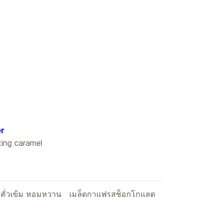
er
ting caramel
คั่วเข้ม หอมหวาน
เมล็ดกาแฟรสช็อกโกแลต