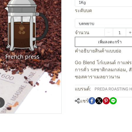
1Kg
ระดับบด
บดหยาบ
จำนวน
เพิ่มลงตะกร้า
คำอธิบายสินค้าแบบย่อ
Go Blend โก๋เบลนด์ กาแฟระ
การคั่ว รสชาติกลมกล่อม, ส
ซอสคาราเมลยาวนาน
แบรนด์:
PREDA ROASTING 
แชร์
m