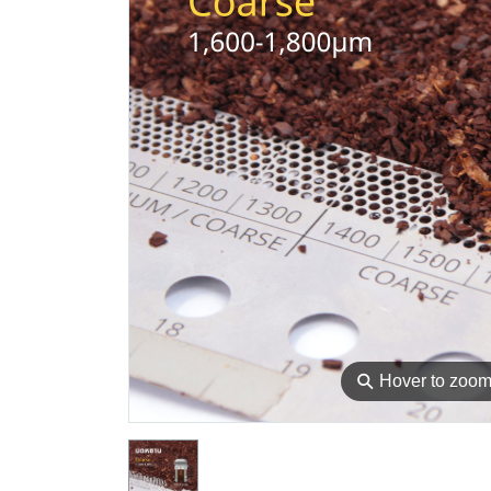
⚲
Hover to zoo