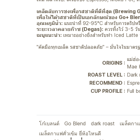
เคล็ดลับการชงเพื่อรสชาติที่ดีที่สุด (Brewing 
เพื่อให้ได้รสชาติที่เป็นเอกลักษณ์ของ Go+ Bl
อุณหภูมิน้ำ:
แนะนำที่ 92-95°C สำหรับการดริปห
ระยะเวลาคลายก๊าซ (Degas):
ควรทิ้งไว้ 3-5 วั
เมนูแนะนำ:
เหมาะอย่างยิ่งสำหรับทำ Iced Latte ห
"คัดมือทุกเมล็ด รสชาติปลอดภัย" – มั่นใจในม
แม่ฮ่
ORIGINS :
Mae 
ROAST LEVEL :
Dark 
RECOMMEND :
Espre
CUP PROFILE :
Full 
โก๋เบลนด์
Go Blend
dark roast
เมล็ดกาแ
เมล็ดกาแฟคั่วเข้ม ยี่ห้อไหนดี