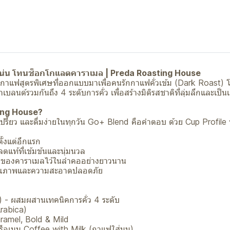
้แน่น โทนช็อกโกแลตคาราเมล | Preda Roasting House
 กาแฟสูตรพิเศษที่ออกแบบมาเพื่อคนรักกาแฟคั่วเข้ม (Dark Roast)
นด์รวมกันถึง 4 ระดับการคั่ว เพื่อสร้างมิติรสชาติที่ลุ่มลึกและเป็
ing House?
รี้ยว และดื่มง่ายในทุกวัน Go+ Blend คือคำตอบ ด้วย Cup Profile ท
ั้งแต่อึกแรก
แท้ที่เข้มข้นและนุ่มนวล
ของคาราเมลไว้ในลำคออย่างยาวนาน
นคุณภาพและความสะอาดปลอดภัย
st) - ผสมผสานเทคนิคการคั่ว 4 ระดับ
Arabica)
ramel, Bold & Mild
รือเมนู Coffee with Milk (กาแฟใส่นม)