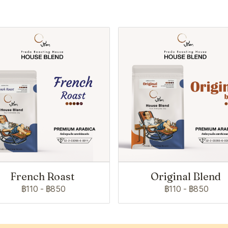
French Roast
Original Blend
฿110
-
฿850
฿110
-
฿850