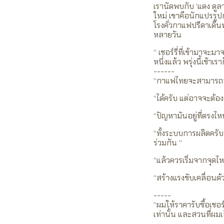
เรานัดพบกับ ‘แดง ดูลา
ใหม่ เขาคือนักแปรรู
โรงคั่วกาแฟปรีดาเดิน
หลายวัน
“ เชอร์รี่ที่เข้ามาจ
หนึ่งแล้ว พรุ่งนี้เช้
------
“กาแฟไทยจะสามารถสู
“ได้ครับ แต่อาจจะต้
“ปัญหามันอยู่ที่ตรงไ
“ทั้งระบบการผลิตครับ
ร่วมกัน “
“แล้วควรเริ่มจากจุดไ
“สร้างแรงขับเคลื่อน
-----
“ผมให้ราคารับซื้อเชอร์
เท่านั้น และสวนที่ผมเ