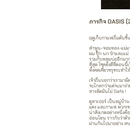
ภารกิจ OASIS (
ฤดูเก็บกาแฟเริ่มต้นขึ้
ลำพูน-จอมทอง-แม่แจ่
ผม ปุ๊ก นก ป๋าและแม่
รวมกับหลุมบ่ออีกมาก
ที่สุด โชคยังดีที่ตอน
ทั้งคดเคี้ยวขรุขระทำให
เจ้าถิ่นบอกว่าเรามา
จะไกลกว่าแต่จะมาง่า
ทางลัดมันไม่ Safe !
ดูลาเปอร์ เป็นหมู่บ้า
แดง และกาแฟ พวกเขาทอผ
น่าสังเกตอย่างหนึ่งค
อ่อนโยน ราวกับว่าตัวเ
ผ่านกันไปมาอย่าง สบา