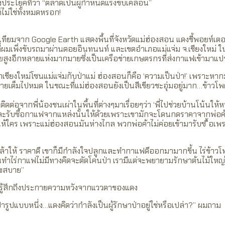
ประโยคที่ว่า “ตลาดเป็นผู้กำหนดแรงขับเคลื่อน”
็ไม่ใช่ทั้งหมดหรอก!
เทียมจาก Google Earth แสดงพื้นที่จังหวัดแม่ฮ่องสอน แดงชี้พอยท์เตอ
ี่ผมเพิ่งขับรถมาผ่านดอยอินทนนท์ และเขตอำเภอแม่แจ่ม จ.เชียงใหม่
ยสูงอีกหลายแห่งมากมายซึ่งเป็นเครือข่ายเกษตรกรที่ส่งกาแฟเข้ามาแป
ป่าเชียงใหม่โซนแม่แจ่มกับป่าแม่ ฮ่องสอนก็คือ ‘ความเป็นป่า!’ เพราะหา
ายเต็มไปหมด ในขณะที่แม่ฮ่องสอนยังเป็นสีเขียวชะอุ่มอยู่มาก…ข้าวโพดย
ิดต่อจากพี่น้องชนเผ่าในพื้นที่ต่างๆมาเรื่อยๆว่า ‘พี่ไปช่วยบ้านโน้นให้
ละรับซื้อกาแฟจากแหล่งนั้นให้ด้วยเพราะเขามักจะโดนกดราคาจากพ่อค้
ขายให้ใคร เพราะแม่ฮ่องสอนมันห่างไกล พวกพ่อค้าไม่ค่อยเข้ามารับซ ื้อเ
ล้าให้ ราคาดี เขาก็มีกำลังใจปลูกและทำกาแฟดีออกมามากขึ้น ไร่ข้าวโพ
คนทำไร่กาแฟไม่มีทางคิดจะตัดโค่นป่า เรามีแต่จะพยายามรักษาต้นไม้ใหญ่ไว้
ุขสบาย”
มรู้สึกถึงประกายความหวังจากแววตาของแดง
ป่ารูปแบบหนึ่ง…แดงคิดว่ากำลังเป็นผู้รักษาป่าอยู่ใช่หรือเปล่า?” ผมถาม