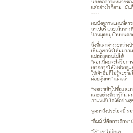
นี่จึงคือความหมายของ
แต่อย่างไรก็ตาม…มันก
----
ผมนั่งดูภาพแผนที่ดาว
ลาเปอร์ และเส้นทางท
ปักหมุดหมู่บ้านบนดอ
สิ่งที่แตกต่างระหว่าง
เห็นภูเขาหัวโล้นมากม
แม่ฮ่องสอนไม่ได้!
“ตอนนี้ผมจะได้รับการต
เขาอยากให้ไปช่วยดูแ
ให้เจ้าอื่นก็ไม่รู้จะ
ค่อยคุ้มเขา” แดงเล่า
“พอเราเข้าไปซื้อและก
และอย่างที่เรารู้กัน 
กาแฟเติบโตได้อย่างส
พูดมาถึงประโยคนี้ ผ
“อืมม์ นี่คือการรักษา
“ใช่” เขาไม่ลังเล