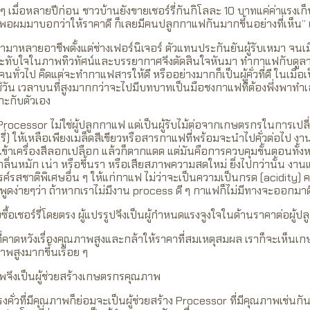
 เมื่อหลายปีก่อน ชาวบ้านยังขายเชอร์รี่กันกิโลละ 10 บาทแค่ค่าแรงเก็บ
ผมมาบอกว่าให้ราคาดี ก็เลยมีคนปลูกกาแฟกันมากขึ้นอย่างที่เห็น” เ
มาหลายอาชีพตั้งแต่ช่างเฟอร์นิเจอร์ ตัวแทนประกันยันผู้รับเหมา จนเมื่อ
ิดประทับใจในภาพทิวทัศน์และบรรยากาศจึงตัดสินใจหันมา ทำกาแฟกับดูลาเ
ทั่วไป คิดแต่จะทำกาแฟสารให้ดี หรืออย่างมากก็เป็นผู้คั่วที่ดี ในเมื่อ
ช้วัน เวลาบนที่สูงมากกว่าจะไปมีบทบาทเป็นมือชงกาแฟที่ต้องพึ่งพาทำ
มาะกับตัวเอง
rocessor ไม่ใช่ผู้ปลูกกาแฟ แต่เป็นผู้รับไม้ต่อจากเกษตรกรในการเปล
อร์รี่) ให้เหลือเพียงเมล็ดสีเขียวหรือสารกาแฟที่พร้อมจะนำไปคั่วต่อไป งานนี
ักเข้าเครื่องสีลอกเปลือก แล้วก็ตากแดด แต่มันคือการควบคุมขั้นตอนทั้
ิดกลิ่นหมัก เน่า หรือขึ้นรา หรือเสียสภาพความสดใหม่ ยิ่งไปกว่านั้น ง
สรรค์รสชาติพิเศษอื่น ๆ ให้แก่กาแฟ ไม่ว่าจะเป็นความเป็นกรด (acidity)
พูดง่ายๆว่า ถ้าหากเราไม่มีงาน process ดี ๆ กาแฟก็ไม่มีทางจะออกมาดี
บซื้อเชอร์รี่โดยตรง ผู้แปรรูปจึงเป็นผู้กำหนดแรงจูงใจในด้านราคาต่อผู้ปล
ปที่คาดหวังเรื่องคุณภาพสูงและกล้าให้ราคาที่สมเหตุสมผล เราก็จะเห็น
พสูงมากขึ้นเรื่อย ๆ
พจึงเป็นผู้ช่วยสร้างเกษตรกรคุณภาพ
ั่วที่มีคุณภาพก็ย่อมจะเป็นผู้ช่วยสร้าง Processor ที่มีคุณภาพเช่นกั