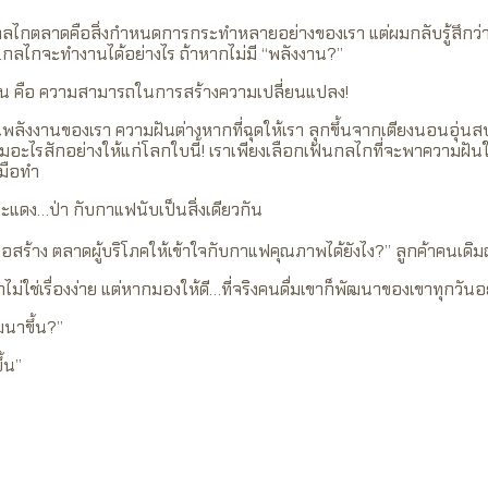
นว่ากลไกตลาดคือสิ่งกำหนดการกระทำหลายอย่างของเรา แต่ผมกลับรู้สึกว่
่า…กลไกจะทำงานได้อย่างไร ถ้าหากไม่มี “พลังงาน?”
งาน คือ ความสามารถในการสร้างความเปลี่ยนแปลง!
นพลังงานของเรา ความฝันต่างหากที่ฉุดให้เรา ลุกขึ้นจากเตียงนอนอุ่
มอะไรสักอย่างให้แก่โลกใบนี้! เราเพียงเลือกเฟ้นกลไกที่จะพาความฝัน
งมือทำ
แดง…ป่า กับกาแฟนับเป็นสิ่งเดียวกัน
อสร้าง ตลาดผู้บริโภคให้เข้าใจกับกาแฟคุณภาพได้ยังไง?” ลูกค้าคนเดิ
่ใช่เรื่องง่าย แต่หากมองให้ดี…ที่จริงคนดื่มเขาก็พัฒนาของเขาทุกวันอ
ฒนาขึ้น?”
้น”