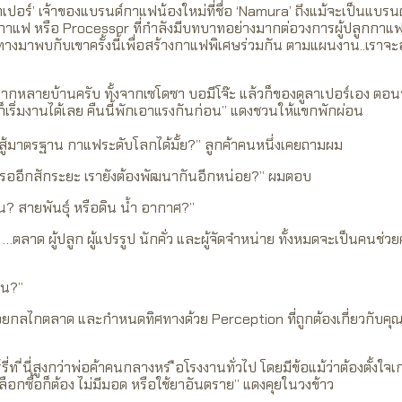
เปอร์’ เจ้าของแบรนด์กาแฟน้องใหม่ที่ชื่อ ‘Namura’ ถึงแม้จะเป็นแบรนด์
ปกาแฟ หรือ Processor ที่กำลังมีบทบาทอย่างมากต่อวงการผู้ปลูกกาแ
ทางมาพบกับเขาครั้งนี้เพื่อสร้างกาแฟพิเศษร่วมกัน ตามแผนงาน..เราจะอยู
ะมาจากหลายบ้านครับ ทั้งจากเซโดซา บอมีโจ๊ะ แล้วก็ของดูลาเปอร์เอง ตอน
าเราก็เริ่มงานได้เลย คืนนี้พักเอาแรงกันก่อน” แดงชวนให้แขกพักผ่อน
้มาตรฐาน กาแฟระดับโลกได้มั้ย?” ลูกค้าคนหนึ่งเคยถามผม
องรออีกสักระยะ เรายังต้องพัฒนากันอีกหน่อย?” ผมตอบ
หน? สายพันธุ์ หรือดิน น้ำ อากาศ?”
 …ตลาด ผู้ปลูก ผู้แปรรูป นักคั่ว และผู้จัดจำหน่าย ทั้งหมดจะเป็นคน
หน?”
ด้วยกลไกตลาด และกำหนดทิศทางด้วย Perception ที่ถูกต้องเกี่ยวกับค
รี่ท ี่นี่สูงกว่าพ่อค้าคนกลางหร ือโรงงานทั่วไป โดยมีข้อแม้ว่าต้องตั้งใจเก
ลือกซื้อก็ต้อง ไม่มีมอด หรือใช้ยาอันตราย” แดงคุยในวงข้าว