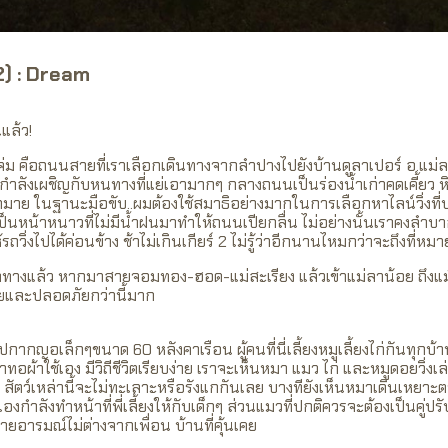
2) : Dream
นแล้ว!
ม คือถนนสายที่เราเลือกเดินทางจากลำปางไปยังบ้านดูลาเปอร์ อ.แม่
 กำลังเผชิญกับหนทางที่แย่เอามากๆ กลางถนนเป็นร่องน้ำเก่าคดเคี้ยว ห
มาย ในฐานะมือขับ..ผมต้องใช้สมาธิอย่างมากในการเลือกหาไลน์วิ่งที
นี้เป็นหน้าหนาวที่ไม่มีน้ำฝนมาทำให้ถนนเปียกลื่น ไม่อย่างนั้นเราคงลำบา
้รถวิ่งไปได้ค่อนข้าง ช้าไม่เกินเกียร์ 2 ไม่รู้ว่าอีกนานไหมกว่าจะถึงที่หม
ผิดทางแล้ว หากมาสายจอมทอง-ฮอด-แม่สะเรียง แล้วเข้าแม่ลาน้อย ถึง
ยและปลอดภัยกว่านี้มาก
นปกากญอเล็กๆขนาด 60 หลังคาเรือน ผู้คนที่นี่เลี้ยงหมูเลี้ยงไก่กันทุกบ้
้าใช้เอง มีวิถีชีวิตเรียบง่าย เราจะเห็นหมา แมว ไก่ และหมูดอยวิ่งเล่นด
ือ สัตว์เหล่านี้จะไม่ทะเลาะหรือรังแกกันเลย บางทียังเห็นหมาเดินเหยาะ
องกำลังทำหน้าที่พี่เลี้ยงให้กับเด็กๆ ส่วนแมวที่ปกติควรจะต้องเป็นคู่ปร
ยอารมณ์ไม่ต่างจากเพื่อน บ้านที่คุ้นเคย