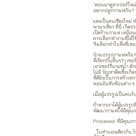
“ตอนมาดูลาเปอร์ใหม่ๆ
อยากปลูกกาแฟกัน? พอ
แดงเป็นคนเชียงใหม่ ทำ
พามาเที่ยว ที่นี่ เก
เปิดร้านกาแฟ เหมือนคน
ควรเลือกทำงานที่ได้ใ
จึงเลือกทำในสิ่งที่เห
นักแปรรูปกาแฟหรือ P
ที่เรียกกันสั้นๆว่า เช
เอาเชอร์รี่มาแช่น้ำ ต
ไม่มี ปัญหาติดเชื้อเก
ที่ดียังเป็นการสร้าง
หอมอันซับซ้อนต่าง ๆ 
เมื่อผู้แปรรูปเป็นคนรั
ถ้าหากเราได้ผู้แปรรู
พัฒนา
กาแฟให้มีคุณภา
Processor ที่มีคุณภา
…ในทำนองเดียวกัน โรงค