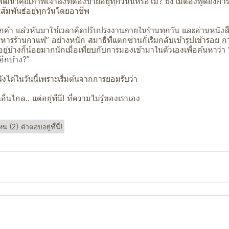
ฒนาคุณภาพเจ้าสิ่งที่ต้องขายอยู่ทุกวันนี้หรือไม่? ยิ่งไม่ต้องพูดถึงกา
สัมพันธ์อยู่ทุกวันโดยอาชีพ
ลูกค้า แล้วหันมาใช้เวลาคิดปรับปรุงงานภายในร้านทุกวัน และอ่านหนัง
ิหารร้านกาแฟ” อย่างหนัก สมาธิที่แตกซ่านก็เริ่มกลับเข้ารูปเข้ารอย
ู่บ้างก็น้อยมากนักเมื่อเทียบกับการมองเข้ามาในตัวเองเพื่อค้นหาว่า 
อีกบ้าง?”
ได้ในวันนี้เพราะเริ่มต้นจากการยอมรับว่า
่นไกล.. แต่อยู่ที่นี่! ที่ความไม่รู้ของเราเอง
 (2) คำตอบอยู่ที่นี่!