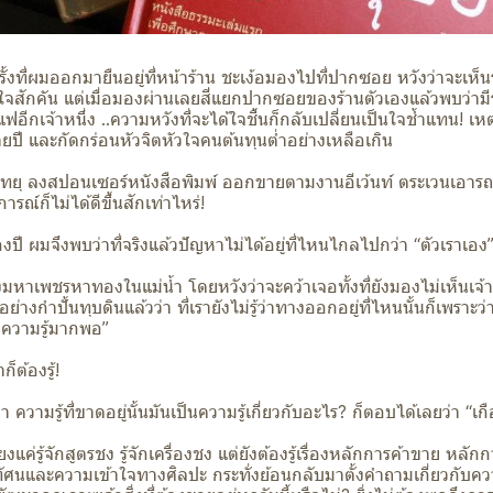
ยครั้งที่ผมออกมายืนอยู่ที่หน้าร้าน ชะเง้อมองไปที่ปากซอย หวังว่าจะเห
กชื่นใจสักคัน แต่เมื่อมองผ่านเลยสี่แยกปากซอยของร้านตัวเองแล้วพบว
ฟอีกเจ้าหนึ่ง ..ความหวังที่จะได้ใจชื้นก็กลับเปลี่ยนเป็นใจช้ำแทน! เห
ลายปี และกัดกร่อนหัวจิตหัวใจคนต้นทุนต่ำอย่างเหลือเกิน
ทยุ ลงสปอนเซอร์หนังสือพิมพ์ ออกขายตามงานอีเว้นท์ ตระเวนเอาร
รณ์ก็ไม่ได้ดีขึ้นสักเท่าไหร่!
งปี ผมจึงพบว่าที่จริงแล้วปัญหาไม่ได้อยู่ที่ไหนไกลไปกว่า “ตัวเราเอง
ัวงมหาเพชรหาทองในแม่น้ำ โดยหวังว่าจะคว้าเจอทั้งที่ยังมองไม่เห็นเจ้
อย่างกำปั้นทุบดินแล้วว่า ที่เรายังไม่รู้ว่าทางออกอยู่ที่ไหนนั้นก็เพราะว่า
มีความรู้มากพอ”
ก็ต้องรู้!
ว่า ความรู้ที่ขาดอยู่นั้นมันเป็นความรู้เกี่ยวกับอะไร? ก็ตอบได้เลยว่า “เกื
งแค่รู้จักสูตรชง รู้จักเครื่องชง แต่ยังต้องรู้เรื่องหลักการค้าขาย หล
ัศนและความเข้าใจทางศิลปะ กระทั่งย้อนกลับมาตั้งคำถามเกี่ยวกับความร