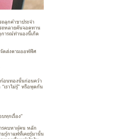
็นรถลูกค้าขาประจำ
่ามีรถหลายคันจอดทาน
ตุการณ์ทำนองนี้เกิด
ถจัดส่งตามออฟฟิศ
”
าก้อนทองนั้นก่อนคว้า
 “เราไม่รู้” หรือพูดกัน
อบทุกเรื่อง”
ักการคบหาผู้คน หลัก
ู้กาแฟที่เคยรู้มานั้น