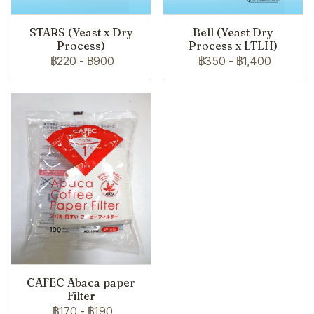
STARS (Yeast x Dry
Bell (Yeast Dry
Process)
Process x LTLH)
฿220
-
฿900
฿350
-
฿1,400
CAFEC Abaca paper
Filter
฿170
-
฿190