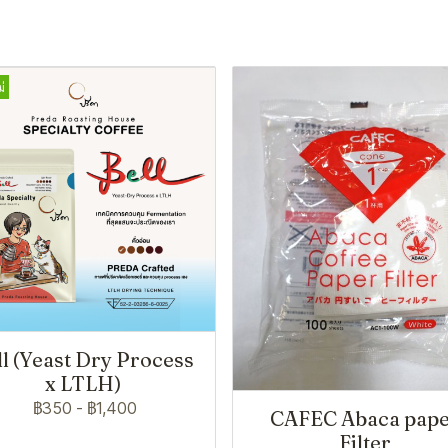
่
ll (Yeast Dry Process
x LTLH)
฿350
-
฿1,400
CAFEC Abaca pap
Filter