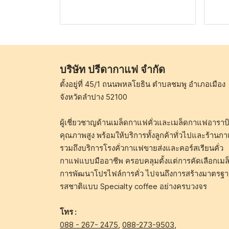
บริษัท ปรีดากาแฟ จำกัด
ตั้งอยู่ที่ 45/1 ถนนพหลโยธิน ตำบลชมพู อำเภอเมือง
จังหวัดลำปาง 52100
ผู้เชี่ยวชาญด้านเมล็ดกาแฟคั่วและเมล็ดกาแฟอาราบิ
คุณภาพสูง พร้อมให้บริการทั้งลูกค้าทั่วไปและร้านก
รวมถึงบริการโรงคั่วกาแฟขายส่งและคอร์สเรียนคั่ว
กาแฟแบบมืออาชีพ ครอบคลุมตั้งแต่การคัดเลือกเมล
การพัฒนาโปรไฟล์การคั่ว ไปจนถึงการสร้างมาตรฐ
รสชาติแบบ Specialty coffee อย่างครบวงจร
โทร :
088 - 267- 2475
,
088-273-9503
,