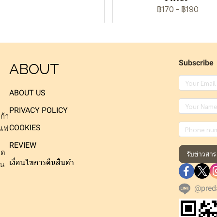
฿170
-
฿190
Subscribe
ABOUT
ABOUT US
PRIVACY POLICY
ก้า
COOKIES
าแฟ
REVIEW
็ด
รับข่าวสาร
เงื่อนไขการคืนสินค้า
าน
@pred