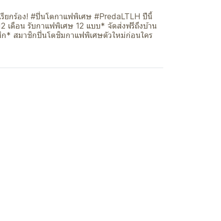
รียกร้อง! #ปิ่นโตกาแฟพิเศษ #PredaLTLH ปีนี้
12 เดือน รับกาแฟพิเศษ 12 แบบ* จัดส่งฟรีถึงบ้าน
สิก* สมาชิกปิ่นโตชิมกาแฟพิเศษตัวใหม่ก่อนใคร