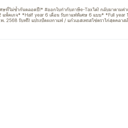
พิเศษที่ไม่ซ้ำกันตลอดปี!* #ออกใบกำกับภาษีe-Taxได้! กลับมาตามคำเ
้ม 2 แพ็คเกจ* *Half year 6 เดือน รับกาแฟพิเศษ 6 แบบ* *Full year 
ก.พ. 2568 รับฟรี! แปรงปัดผงกาแฟ / แก้วเอสเพรสโซ่ตราไก่สุดคลาส