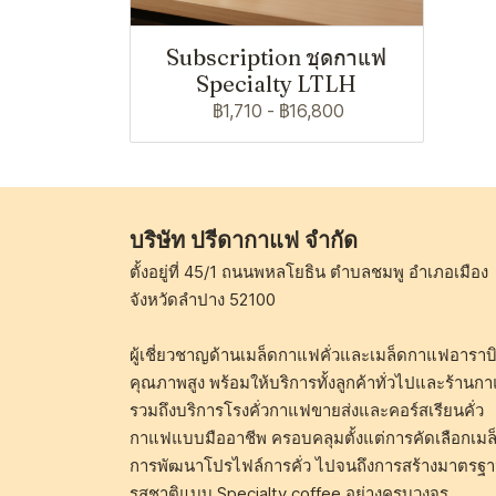
Subscription ชุดกาแฟ
Specialty LTLH
฿1,710
-
฿16,800
บริษัท ปรีดากาแฟ จำกัด
ตั้งอยู่ที่ 45/1 ถนนพหลโยธิน ตำบลชมพู อำเภอเมือง
จังหวัดลำปาง 52100
ผู้เชี่ยวชาญด้านเมล็ดกาแฟคั่วและเมล็ดกาแฟอาราบิ
คุณภาพสูง พร้อมให้บริการทั้งลูกค้าทั่วไปและร้านก
รวมถึงบริการโรงคั่วกาแฟขายส่งและคอร์สเรียนคั่ว
กาแฟแบบมืออาชีพ ครอบคลุมตั้งแต่การคัดเลือกเมล
การพัฒนาโปรไฟล์การคั่ว ไปจนถึงการสร้างมาตรฐ
รสชาติแบบ Specialty coffee อย่างครบวงจร