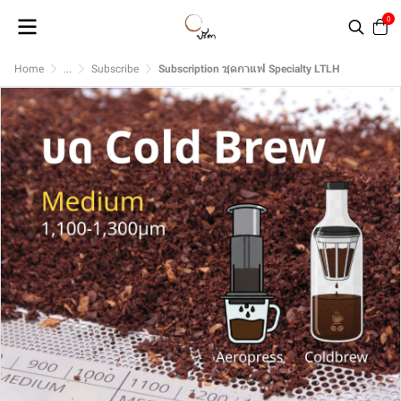
0
Home
...
Subscribe
Subscription ชุดกาแฟ Specialty LTLH