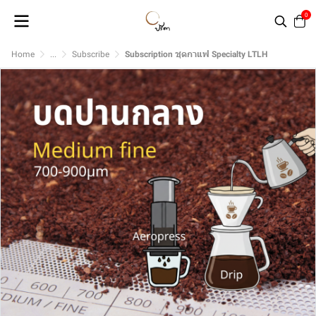
0
Home
...
Subscribe
Subscription ชุดกาแฟ Specialty LTLH