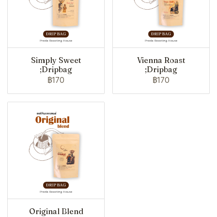
Simply Sweet
Vienna Roast
;Dripbag
;Dripbag
฿170
฿170
Original Blend