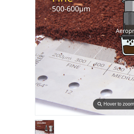
⚲
Hover to zoo