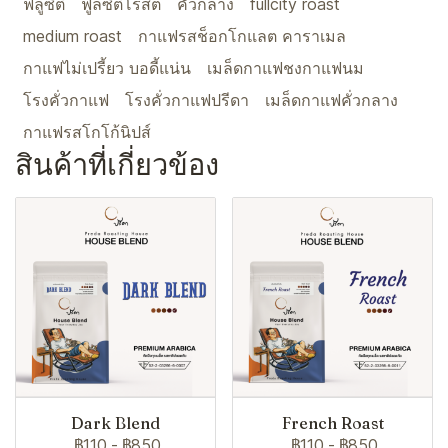
ฟลูซิตี้
ฟูลซิตี้โรสต์
คั่วกลาง
fullcity roast
medium roast
กาแฟรสช็อกโกแลต คาราเมล
กาแฟไม่เปรี้ยว บอดี้แน่น
เมล็ดกาแฟชงกาแฟนม
โรงคั่วกาแฟ
โรงคั่วกาแฟปรีดา
เมล็ดกาแฟคั่วกลาง
กาแฟรสโกโก้นิปส์
สินค้าที่เกี่ยวข้อง
Dark Blend
French Roast
฿110
-
฿850
฿110
-
฿850