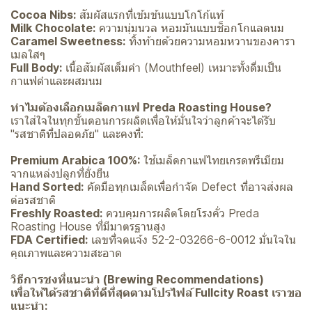
Cocoa Nibs:
สัมผัสแรกที่เข้มข้นแบบโกโก้แท้
Milk Chocolate:
ความนุ่มนวล หอมมันแบบช็อกโกแลตนม
Caramel Sweetness:
ทิ้งท้ายด้วยความหอมหวานของคารา
เมลใสๆ
Full Body:
เนื้อสัมผัสเต็มคำ (Mouthfeel) เหมาะทั้งดื่มเป็น
กาแฟดำและผสมนม
ทำไมต้องเลือกเมล็ดกาแฟ Preda Roasting House?
เราใส่ใจในทุกขั้นตอนการผลิตเพื่อให้มั่นใจว่าลูกค้าจะได้รับ
"รสชาติที่ปลอดภัย" และคงที่:
Premium Arabica 100%:
ใช้เมล็ดกาแฟไทยเกรดพรีเมียม
จากแหล่งปลูกที่ยั่งยืน
Hand Sorted:
คัดมือทุกเมล็ดเพื่อกำจัด Defect ที่อาจส่งผล
ต่อรสชาติ
Freshly Roasted:
ควบคุมการผลิตโดยโรงคั่ว Preda
Roasting House ที่มีมาตรฐานสูง
FDA Certified:
เลขที่จดแจ้ง 52-2-03266-6-0012 มั่นใจใน
คุณภาพและความสะอาด
วิธีการชงที่แนะนำ (Brewing Recommendations)
เพื่อให้ได้รสชาติที่ดีที่สุดตามโปรไฟล์ Fullcity Roast เราขอ
แนะนำ: