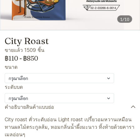
1/10
City Roast
ขายแล้ว 1509 ชิ้น
฿110
-
฿850
ขนาด
กรุณาเลือก
ระดับบด
กรุณาเลือก
คำอธิบายสินค้าแบบย่อ
City roast คั่วระดับอ่อน Light roast เปรี้ยวอมหวานเหมือน
ทานผลไม้ตระกูลส้ม, หอมกลิ่นน้ำผึ้งมะนาว ทิ้งท้ายด้วยคารา
เมลอ่อนๆ