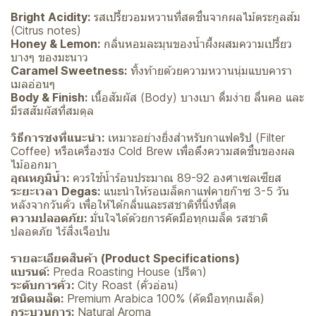
Bright Acidity:
รสเปรี้ยวอมหวานที่สดชื่นจากผลไม้ตระกูลส้ม
(Citrus notes)
Honey & Lemon:
กลิ่นหอมละมุนของน้ำผึ้งผสมความเปรี้ยว
บางๆ ของมะนาว
Caramel Sweetness:
ทิ้งท้ายด้วยความหวานนุ่มแบบคารา
เมลอ่อนๆ
Body & Finish:
เนื้อสัมผัส (Body) บางเบา ดื่มง่าย ลื่นคอ และ
มีรสสัมผัสที่สมดุล
วิธีการชงที่แนะนำ:
เหมาะอย่างยิ่งสำหรับกาแฟดริป (Filter
Coffee) หรือเครื่องชง Cold Brew เพื่อดึงความสดชื่นของผล
ไม้ออกมา
อุณหภูมิน้ำ:
ควรใช้น้ำร้อนประมาณ 89-92 องศาเซลเซียส
ระยะเวลา Degas:
แนะนำให้รอเมล็ดกาแฟคายก๊าซ 3-5 วัน
หลังจากวันคั่ว เพื่อให้ได้กลิ่นและรสชาติที่นิ่งที่สุด
ความปลอดภัย:
มั่นใจได้ด้วยการคัดมือทุกเมล็ด รสชาติ
ปลอดภัย ไร้สิ่งเจือปน
รายละเอียดสินค้า (Product Specifications)
แบรนด์:
Preda Roasting House (ปรีดา)
ระดับการคั่ว:
City Roast (คั่วอ่อน)
ชนิดเมล็ด:
Premium Arabica 100% (คัดมือทุกเมล็ด)
กระบวนการ:
Natural Aroma