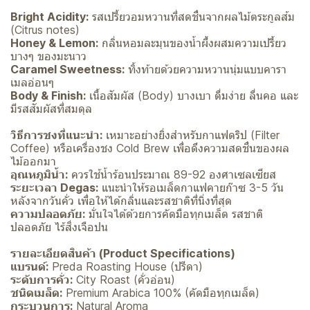
Bright Acidity:
รสเปรี้ยวอมหวานที่สดชื่นจากผลไม้ตระกูลส้ม
(Citrus notes)
Honey & Lemon:
กลิ่นหอมละมุนของน้ำผึ้งผสมความเปรี้ยว
บางๆ ของมะนาว
Caramel Sweetness:
ทิ้งท้ายด้วยความหวานนุ่มแบบคารา
เมลอ่อนๆ
Body & Finish:
เนื้อสัมผัส (Body) บางเบา ดื่มง่าย ลื่นคอ และ
มีรสสัมผัสที่สมดุล
วิธีการชงที่แนะนำ:
เหมาะอย่างยิ่งสำหรับกาแฟดริป (Filter
Coffee) หรือเครื่องชง Cold Brew เพื่อดึงความสดชื่นของผล
ไม้ออกมา
อุณหภูมิน้ำ:
ควรใช้น้ำร้อนประมาณ 89-92 องศาเซลเซียส
ระยะเวลา Degas:
แนะนำให้รอเมล็ดกาแฟคายก๊าซ 3-5 วัน
หลังจากวันคั่ว เพื่อให้ได้กลิ่นและรสชาติที่นิ่งที่สุด
ความปลอดภัย:
มั่นใจได้ด้วยการคัดมือทุกเมล็ด รสชาติ
ปลอดภัย ไร้สิ่งเจือปน
รายละเอียดสินค้า (Product Specifications)
แบรนด์:
Preda Roasting House (ปรีดา)
ระดับการคั่ว:
City Roast (คั่วอ่อน)
ชนิดเมล็ด:
Premium Arabica 100% (คัดมือทุกเมล็ด)
กระบวนการ:
Natural Aroma