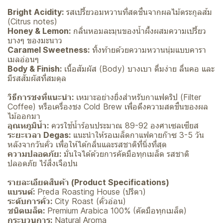
Bright Acidity:
รสเปรี้ยวอมหวานที่สดชื่นจากผลไม้ตระกูลส้ม
(Citrus notes)
Honey & Lemon:
กลิ่นหอมละมุนของน้ำผึ้งผสมความเปรี้ยว
บางๆ ของมะนาว
Caramel Sweetness:
ทิ้งท้ายด้วยความหวานนุ่มแบบคารา
เมลอ่อนๆ
Body & Finish:
เนื้อสัมผัส (Body) บางเบา ดื่มง่าย ลื่นคอ และ
มีรสสัมผัสที่สมดุล
วิธีการชงที่แนะนำ:
เหมาะอย่างยิ่งสำหรับกาแฟดริป (Filter
Coffee) หรือเครื่องชง Cold Brew เพื่อดึงความสดชื่นของผล
ไม้ออกมา
อุณหภูมิน้ำ:
ควรใช้น้ำร้อนประมาณ 89-92 องศาเซลเซียส
ระยะเวลา Degas:
แนะนำให้รอเมล็ดกาแฟคายก๊าซ 3-5 วัน
หลังจากวันคั่ว เพื่อให้ได้กลิ่นและรสชาติที่นิ่งที่สุด
ความปลอดภัย:
มั่นใจได้ด้วยการคัดมือทุกเมล็ด รสชาติ
ปลอดภัย ไร้สิ่งเจือปน
รายละเอียดสินค้า (Product Specifications)
แบรนด์:
Preda Roasting House (ปรีดา)
ระดับการคั่ว:
City Roast (คั่วอ่อน)
ชนิดเมล็ด:
Premium Arabica 100% (คัดมือทุกเมล็ด)
กระบวนการ:
Natural Aroma