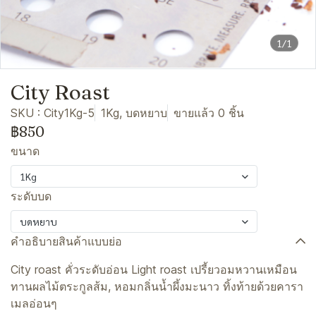
1/1
City Roast
SKU : City1Kg-5
1Kg, บดหยาบ
ขายแล้ว 0 ชิ้น
฿850
ขนาด
1Kg
ระดับบด
บดหยาบ
คำอธิบายสินค้าแบบย่อ
City roast คั่วระดับอ่อน Light roast เปรี้ยวอมหวานเหมือน
ทานผลไม้ตระกูลส้ม, หอมกลิ่นน้ำผึ้งมะนาว ทิ้งท้ายด้วยคารา
เมลอ่อนๆ