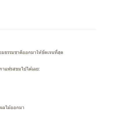
อมธรรมชาติออกมาให้ชัดเจนที่สุด
ำกาแฟรสขมไปได้เลย:
องผลไม้ออกมา