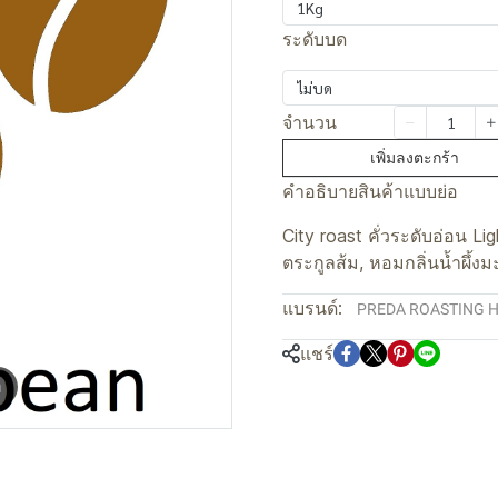
1Kg
ระดับบด
ไม่บด
จำนวน
เพิ่มลงตะกร้า
คำอธิบายสินค้าแบบย่อ
City roast คั่วระดับอ่อน L
ตระกูลส้ม, หอมกลิ่นน้ำผึ้ง
แบรนด์:
PREDA ROASTING 
แชร์
m