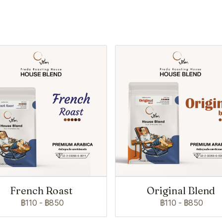
French Roast
Original Blend
฿110
-
฿850
฿110
-
฿850