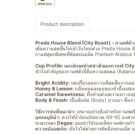
Product description
Preda House Blend (City Roast) - กาแฟคั่ว
เติมความสดชื่นให้เช้าวันใหม่ด้วย Preda House B
กาแฟสูตรพิเศษที่คัดสรรเมล็ด Premium Arabica 
Cup Profile: เอกลักษณ์รสชาติของกาแฟ City
หัวใจสำคัญของกาแฟตัวนี้คือความสมดุล (Balan
Bright Acidity:
รสเปรี้ยวอมหวานที่สดชื่นจากผลไ
Honey & Lemon:
กลิ่นหอมละมุนของน้ำผึ้งผสม
Caramel Sweetness:
ทิ้งท้ายด้วยความหวานน
Body & Finish:
เนื้อสัมผัส (Body) บางเบา ดื่มง่
วิธีการชงที่แนะนำ:
เหมาะอย่างยิ่งสำหรับกาแฟดริ
อุณหภูมิน้ำ:
ควรใช้น้ำร้อนประมาณ 89-92 องศาเ
ระยะเวลา Degas:
แนะนำให้รอเมล็ดกาแฟคายก๊าซ 3-5
ความปลอดภัย:
มั่นใจได้ด้วยการคัดมือทุกเมล็ด ร