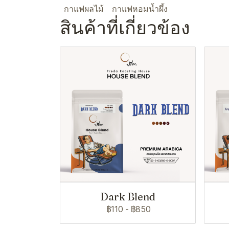
กาแฟผลไม้
กาแฟหอมน้ำผึ้ง
สินค้าที่เกี่ยวข้อง
Dark Blend
฿110
-
฿850