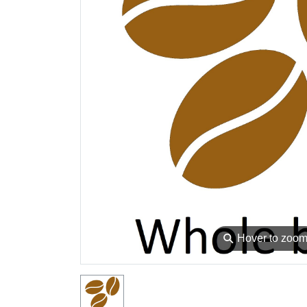
⚲
Hover to zoo