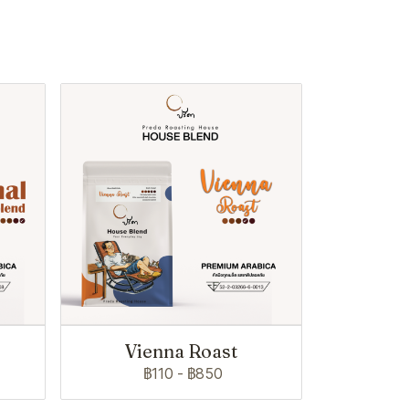
Vienna Roast
฿110
-
฿850