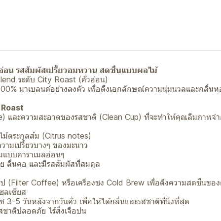
อ่อน รสสัมผัสเปรี้ยวอมหวาน สดชื่นแบบผลไม้
lend ระดับ City Roast (คั่วอ่อน)
100% มาเบลนด์อย่างลงตัว เพื่อดึงเอกลักษณ์ความนุ่มนวลและกลิ่นห
 Roast
ce) และความสะอาดของรสชาติ (Clean Cup) ที่จะทำให้คุณลืมภาพจ
ม้ตระกูลส้ม (Citrus notes)
ความเปรี้ยวบางๆ ของมะนาว
ุ่มแบบคาราเมลอ่อนๆ
าย ลื่นคอ และมีรสสัมผัสที่สมดุล
ป (Filter Coffee) หรือเครื่องชง Cold Brew เพื่อดึงความสดชื่นข
ซลเซียส
 วันหลังจากวันคั่ว เพื่อให้ได้กลิ่นและรสชาติที่นิ่งที่สุด
สชาติปลอดภัย ไร้สิ่งเจือปน