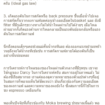
ครับ (Ideal gas law)
3. เกิดแรงดันในการสกัดหรือ back pressure ขึ้นเมื่อน้ำไปเจอ
การสกัดกั้นจากผงกาแฟบดค่อนข้างละเอียดในbasket และ ยังมี
filter ที่มีรูเล็กๆขวางทางไม่ให้น้ำไหลผ่านไปได้ง่ายๆ เมื่อไหล
ผ่านยากก็เกิดแรงต้านการไหลกลายเป็นแรงดันย้อนกลับหรือแรง
ดันในการสกัดกาแฟ
นึกถึงตอนเด็กๆเคยช่วยแม่คั้นน้ำกะทิเลย ต้องออกแรงขยำมะพร้า
วนะุถึงจะได้น้ำกะทิเข้มข้น การสกัดกาแฟภายใต้แรงดันก็เป็น
อย่างนั้นน่ะแหละ
การวิเคราะห์การไหลของของไหลผ่านตัวกลางที่มีรูพรุน เขาจะ
ใช้กฏของ Darcy ในการวิเคราะห์ครับ สมการอยู่ในภาพแล้ว ไม่
ต้องซีเรียสมากนะ เราแค่มองดูความหมายของตัวแปรต่างๆที่อยู่
ในสมการก็พอจะเห็นได้ชัดเจนว่า มันเกี่ยวข้องกับความละเอียด
ของผงกาแฟ และความหนาของผงยังไง ซึ่งสมการนี้ก็ใช้ในการ
ชง espresso เหมือนกัน
พอเห็นปัจจัยที่เกี่ยวข้องกับ Moka brewing ประมาณนี้แล้ว พอ