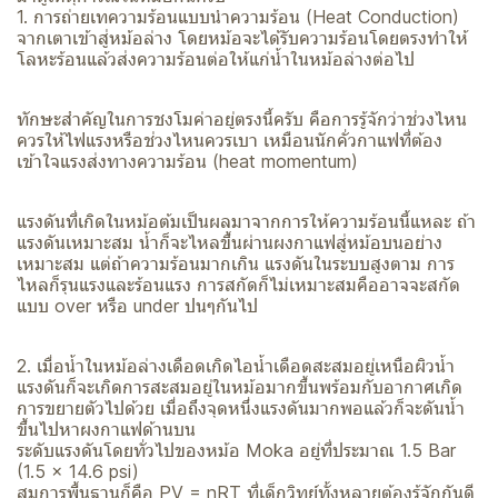
1. การถ่ายเทความร้อนแบบนำความร้อน (Heat Conduction)
จากเตาเข้าสู่หม้อล่าง โดยหม้อจะได้รับความร้อนโดยตรงทำให้
โลหะร้อนแล้วส่งความร้อนต่อให้แก่น้ำในหม้อล่างต่อไป
ทักษะสำคัญในการชงโมค่าอยู่ตรงนี้ครับ คือการรู้จักว่าช่วงไหน
ควรให้ไฟแรงหรือช่วงไหนควรเบา เหมือนนักคั่วกาแฟที่ต้อง
เข้าใจแรงส่งทางความร้อน (heat momentum)
แรงดันที่เกิดในหม้อต้มเป็นผลมาจากการให้ความร้อนนี้แหละ ถ้า
แรงดันเหมาะสม น้ำก็จะไหลขึ้นผ่านผงกาแฟสู่หม้อบนอย่าง
เหมาะสม แต่ถ้าความร้อนมากเกิน แรงดันในระบบสูงตาม การ
ไหลก็รุนแรงและร้อนแรง การสกัดก็ไม่เหมาะสมคืออาจจะสกัด
แบบ over หรือ under ปนๆกันไป
2. เมื่อน้ำในหม้อล่างเดือดเกิดไอน้ำเดือดสะสมอยู่เหนือผิวน้ำ
แรงดันก็จะเกิดการสะสมอยู่ในหม้อมากขึ้นพร้อมกับอากาศเกิด
การขยายตัวไปด้วย เมื่อถึงจุดหนึ่งแรงดันมากพอแล้วก็จะดันน้ำ
ขึ้นไปหาผงกาแฟด้านบน
ระดับแรงดันโดยทั่วไปของหม้อ Moka อยู่ที่ประมาณ 1.5 Bar
(1.5 x 14.6 psi)
สมการพื้นฐานก็คือ PV = nRT ที่เด็กวิทย์ทั้งหลายต้องรู้จักกันดี