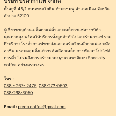
บริษัท ปรีดากาแฟ จำกัด
ตั้งอยู่ที่ 45/1 ถนนพหลโยธิน ตำบลชมพู อำเภอเมือง จังหวัด
ลำปาง 52100
ผู้เชี่ยวชาญด้านเมล็ดกาแฟคั่วและเมล็ดกาแฟอาราบิก้า
คุณภาพสูง พร้อมให้บริการทั้งลูกค้าทั่วไปและร้านกาแฟ รวม
ถึงบริการโรงคั่วกาแฟขายส่งและคอร์สเรียนคั่วกาแฟแบบมือ
อาชีพ ครอบคลุมตั้งแต่การคัดเลือกเมล็ด การพัฒนาโปรไฟล์
การคั่ว ไปจนถึงการสร้างมาตรฐานรสชาติแบบ Specialty
coffee อย่างครบวงจร
โทร :
088 - 267- 2475
,
088-273-9503
,
088-268-3950
Email :
preda.coffee@gmail.com