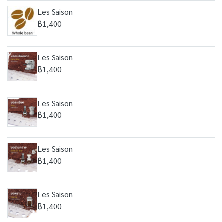
Les Saison
฿1,400
Les Saison
฿1,400
Les Saison
฿1,400
Les Saison
฿1,400
Les Saison
฿1,400