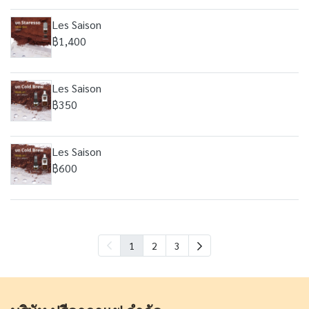
Les Saison
฿1,400
Les Saison
฿350
Les Saison
฿600
1
2
3