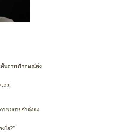
ได้เห็นภาพที่กฤษณ์ส่ง
แล้ว!
ากภาพขยายกำลังสูง
่างไร?”