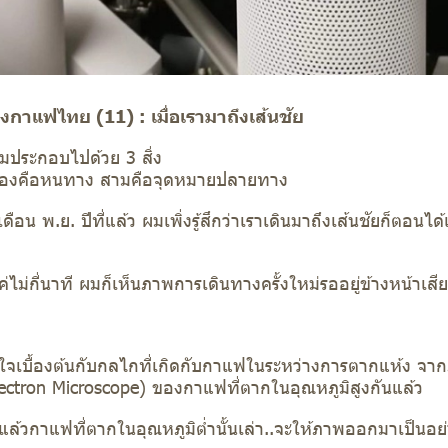
าแฟไทย (11) : เมื่อเรามาถึงเส้นชัย
อมประกอบไปด้วย 3 สิ่ง
้น สองคือหนทาง สามคือจุดหมายปลายทาง
ื่อเดือน พ.ย. ปีที่แล้ว ผมเพิ่งรู้สึกว่าเราเดินมาถึงเส้นชัยก็ตอน
ค่ไม่กี่นาที ผมก็เห็นภาพการเดินทางครั้งใหม่รออยู่ข้างหน้าเสีย
าใจเบื้องต้นกับกลไกที่เกิดกับกาแฟในระหว่างการตากแห้ง จ
ctron Microscope) ของกาแฟที่ตากในอุณหภูมิสูงกันแล้ว
แล้วกาแฟที่ตากในอุณหภูมิต่ำนั้นเล่า..จะให้ภาพออกมาเป็นอย