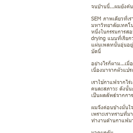
จนป่านนี้...ผมยังค
SEM ภาพเดียวที่เร
มหาวิทยาลัยเทคโนโ
หนึ่งในกรรมการสอบ
drying แบบที่เรีย
แผ่นเพลทนั้นอุ่นอ
บัดนี้
อย่างไรก็ตาม...เมื
เนื่องมาจากตัวแป
เราใช้กาแฟจากไร่เ
คนละสภาวะ ดังนั้นภ
เป็นผลลัพธ์จากการ
ผมจึงค่อนข้างมั่นใ
เพราะเราทราบที่มา
ทำงานด้านกาแฟมา
มาดูผลกัน...