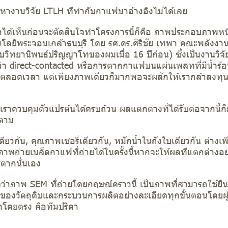
้นหางานวิจัย LTLH ที่ทำกับกาแฟมาอ้างอิงไม่ได้เลย
าได้เห็นก่อนจะตัดสินใจทำโครงการนี้ก็คือ ภาพประกอบภาพหน
ลยีพระจอมเกล้าธนบุรี โดย รศ.ดร.ศิริชัย เทพา คณะพลังงานแ
วิทยานิพนธ์ปริญญาโทของผมเมื่อ 16 ปีก่อน) ซึ่งเป็นงานวิจัย
กว่า direct-contacted หรือการตากกาแฟบนแผ่นเพลทที่มีน้ำร้อ
ยู่ตลอดเวลา แต่เพียงภาพเดียวก็มากพอจะผลักให้เรากล้าลงท
่อเราควบคุมตัวแปรต้นได้ครบถ้วน ผลแตกต่างที่ได้รับต่อจากนี้ก
รตาม
ดียวกัน, คุณภาพเชอรี่เดียวกัน, หมักน้ำในถังใบเดียวกัน ต่าง
าพถ่ายเมล็ดกาแฟที่ถ่ายได้ในครั้งนี้หากจะให้ผลที่แตกต่างอย่
ตากนั่นเอง
จว่าภาพ SEM ที่ถ่ายโดยกฤษณ์คราวนี้ เป็นภาพที่สามารถใช้ยืน
ของวัตถุดิบและกระบวนการผลิตอย่างละเอียดทุกขั้นตอนโดยผู้
โดยตรง คือทีมปรีดา