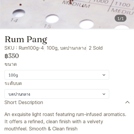
1/1
Rum Pang
SKU : Rum100g-4
100g, บดปานกลาง
2 Sold
฿350
ขนาด
100g
ระดับบด
บดปานกลาง
Short Description
An exquisite light roast featuring rum-infused aromatics.
It offers a refined, clean finish with a velvety
mouthfeel. Smooth & Clean finish