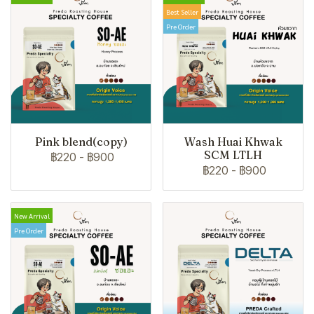
Best Seller
Pre Order
Pink blend(copy)
Wash Huai Khwak
SCM LTLH
฿220
-
฿900
฿220
-
฿900
New Arrival
Pre Order