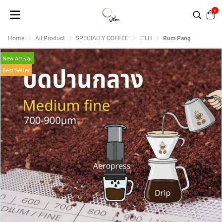
0
Home
All Product
SPECIALTY COFFEE
LTLH
Rum Pang
New Arrival
Best Seller