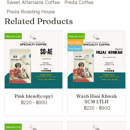
Sweet Aftertaste Coffee
Preda Coffee
Preda Roasting House
Related Products
New Arrival
New Arrival
Best Seller
Pre Order
Pink blend(copy)
Wash Huai Khwak
SCM LTLH
฿220
-
฿900
฿220
-
฿900
New Arrival