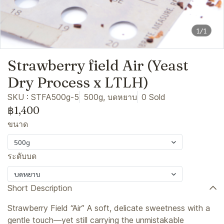
1/1
Strawberry field Air (Yeast
Dry Process x LTLH)
SKU : STFA500g-5
500g, บดหยาบ
0 Sold
฿1,400
ขนาด
500g
ระดับบด
บดหยาบ
Short Description
Strawberry Field “Air” A soft, delicate sweetness with a
gentle touch—yet still carrying the unmistakable