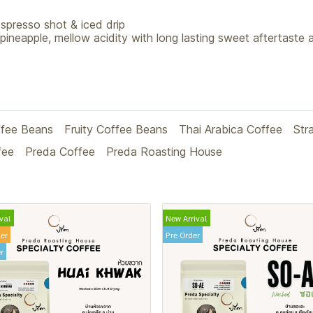
presso shot & iced drip
pineapple, mellow acidity with long lasting sweet aftertaste
ffee Beans
Fruity Coffee Beans
Thai Arabica Coffee
Str
fee
Preda Coffee
Preda Roasting House
val
New Arrival
ler
Pre Order
r