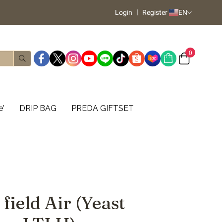
Login
Register
EN
0
e'
DRIP BAG
PREDA GIFTSET
field Air (Yeast