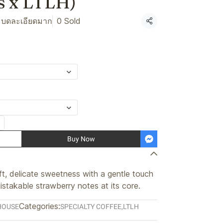
s x LTLH)
 บดละเอียดมาก
0 Sold
Share
Buy Now
oft, delicate sweetness with a gentle touch
mistakable strawberry notes at its core.
Categories:
HOUSE
SPECIALTY COFFEE
,
LTLH