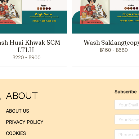
sh Huai Khwak SCM
Wash Sakiang(cop
LTLH
฿160
-
฿680
฿220
-
฿900
Subscribe
ABOUT
ง
ABOUT US
PRIVACY POLICY
COOKIES