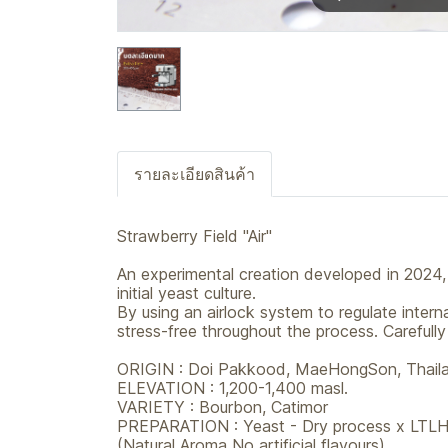
รายละเอียดสินค้า
Strawberry Field "Air"
An experimental creation developed in 2024, 
initial yeast culture.
By using an airlock system to regulate inter
stress-free throughout the process. Careful
ORIGIN : Doi Pakkood, MaeHongSon, Thail
ELEVATION : 1,200-1,400 masl.
VARIETY : Bourbon, Catimor
PREPARATION : Yeast - Dry process x LTLH
(Natural Aroma No artificial flavours)