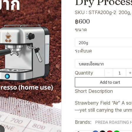
Dry Proces
SKU : STFA200g-2
200g,
฿600
ขนาด
200g
ระดับบด
บดละเอียดมาก
Quantity
Add to cart
Short Description
Strawberry Field “Air” A s
—yet still carrying the un
Brands:
PREDA ROASTING 
m