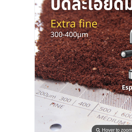
⚲
Hover to zoo