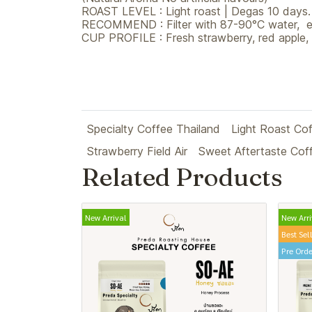
ROAST LEVEL : Light roast | Degas 10 days.
RECOMMEND : Filter with 87-90°C water, es
CUP PROFILE : Fresh strawberry, red apple, 
Specialty Coffee Thailand
Light Roast Co
Strawberry Field Air
Sweet Aftertaste Cof
Related Products
New Arrival
New Arri
Best Sel
Pre Orde