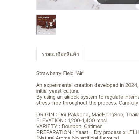
รายละเอียดสินค้า
Strawberry Field "Air"
An experimental creation developed in 2024, 
initial yeast culture.
By using an airlock system to regulate inter
stress-free throughout the process. Careful
ORIGIN : Doi Pakkood, MaeHongSon, Thail
ELEVATION : 1,200-1,400 masl.
VARIETY : Bourbon, Catimor
PREPARATION : Yeast - Dry process x LTLH
(Natural Aroma No artificial flavours)