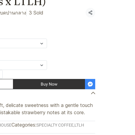
s x LTLH)
 บดปานกลาง
3 Sold
Share
Buy Now
oft, delicate sweetness with a gentle touch
mistakable strawberry notes at its core.
Categories:
HOUSE
SPECIALTY COFFEE
,
LTLH