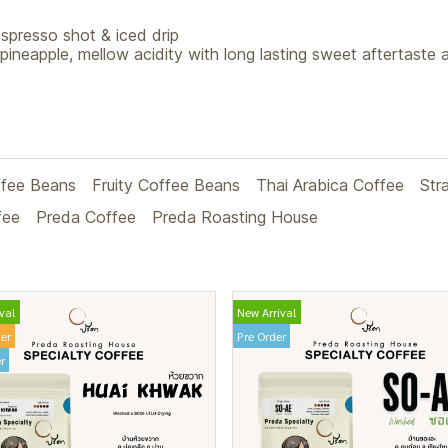
presso shot & iced drip
pineapple, mellow acidity with long lasting sweet aftertaste
ffee Beans
Fruity Coffee Beans
Thai Arabica Coffee
Str
fee
Preda Coffee
Preda Roasting House
val
New Arrival
ler
Pre Order
r