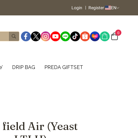
Login
Register
EN
0
e'
DRIP BAG
PREDA GIFTSET
field Air (Yeast