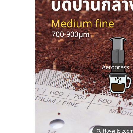
⚲
Hover to zoo