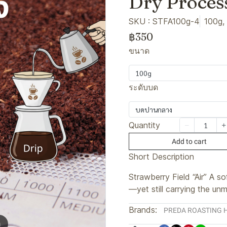
Dry Proces
SKU : STFA100g-4
100g,
฿350
ขนาด
100g
ระดับบด
บดปานกลาง
Quantity
Add to cart
Short Description
Strawberry Field “Air” A s
—yet still carrying the un
Brands:
PREDA ROASTING 
m