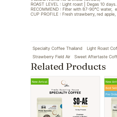
ROAST LEVEL : Light roast | Degas 10 days.
RECOMMEND : Filter with 87-90°C water, es
CUP PROFILE : Fresh strawberry, red apple, 
Specialty Coffee Thailand
Light Roast Co
Strawberry Field Air
Sweet Aftertaste Cof
Related Products
New Arrival
New Arri
Best Sel
Pre Orde