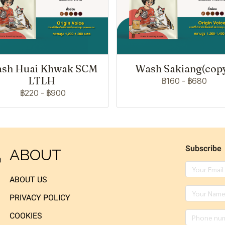
sh Huai Khwak SCM
Wash Sakiang(cop
LTLH
฿160
-
฿680
฿220
-
฿900
Subscribe
ABOUT
ง
ABOUT US
PRIVACY POLICY
COOKIES