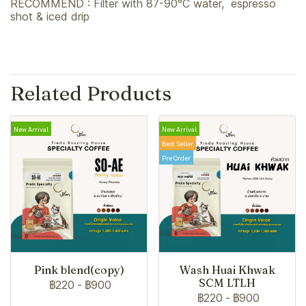
RECOMMEND : Filter with 87-90°C water, espresso
shot & iced drip
Related Products
New Arrival
New Arrival
Best Seller
Pre Order
Pink blend(copy)
Wash Huai Khwak
SCM LTLH
฿220
-
฿900
฿220
-
฿900