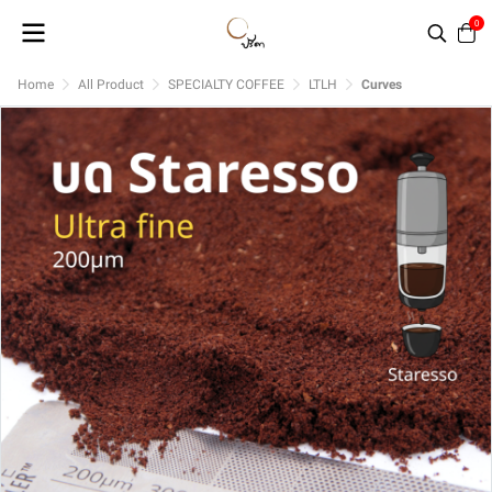
0
Home
All Product
SPECIALTY COFFEE
LTLH
Curves