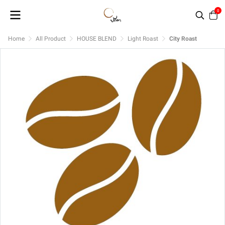
0
Home
All Product
HOUSE BLEND
Light Roast
City Roast