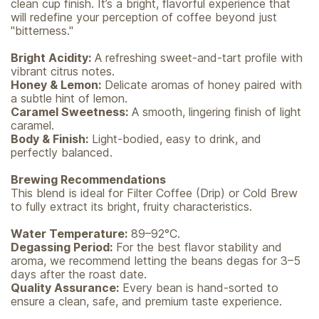
clean cup finish. It’s a bright, flavorful experience that
will redefine your perception of coffee beyond just
"bitterness."
Bright Acidity:
A refreshing sweet-and-tart profile with
vibrant citrus notes.
Honey & Lemon:
Delicate aromas of honey paired with
a subtle hint of lemon.
Caramel Sweetness:
A smooth, lingering finish of light
caramel.
Body & Finish:
Light-bodied, easy to drink, and
perfectly balanced.
Brewing Recommendations
This blend is ideal for Filter Coffee (Drip) or Cold Brew
to fully extract its bright, fruity characteristics.
Water Temperature:
89–92°C.
Degassing Period:
For the best flavor stability and
aroma, we recommend letting the beans degas for 3–5
days after the roast date.
Quality Assurance:
Every bean is hand-sorted to
ensure a clean, safe, and premium taste experience.