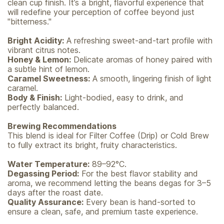
clean cup finish. It’s a bright, flavorful experience that
will redefine your perception of coffee beyond just
"bitterness."
Bright Acidity:
A refreshing sweet-and-tart profile with
vibrant citrus notes.
Honey & Lemon:
Delicate aromas of honey paired with
a subtle hint of lemon.
Caramel Sweetness:
A smooth, lingering finish of light
caramel.
Body & Finish:
Light-bodied, easy to drink, and
perfectly balanced.
Brewing Recommendations
This blend is ideal for Filter Coffee (Drip) or Cold Brew
to fully extract its bright, fruity characteristics.
Water Temperature:
89–92°C.
Degassing Period:
For the best flavor stability and
aroma, we recommend letting the beans degas for 3–5
days after the roast date.
Quality Assurance:
Every bean is hand-sorted to
ensure a clean, safe, and premium taste experience.