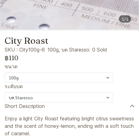
1/1
City Roast
SKU : City100g-6
100g, บด Staresso
0 Sold
฿110
ขนาด
100g
ระดับบด
บด Staresso
Short Description
Enjoy a light City Roast featuring bright citrus sweetness
and the scent of honey-lemon, ending with a soft touch
of caramel.