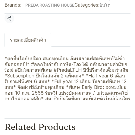
Brands:
Categories:
PREDA ROASTING HOUSE
ปิ่นโต
Share
รายละเอียดสินค้า
*ผูกปิ่นโตกับปรีดา สนุกทุกเดือน ลิ้มรสกาแฟสุดพิเศษที่ไม่ซ้ำ
กันตลอดปี!* #ออกใบกำกับภาษีe-Taxได้! กลับมาตามคำเรียก
ร้อง! #ปิ่นโตกาแฟพิเศษ #PredaLTLH ปีนี้ปรีดาจัดเต็มกว่าเดิม!
*Subscription ปิ่นโตสุดคุ้ม 2 แพ็คเกจ* *Half year 6 เดือน
รับกาแฟพิเศษ 6 แบบ* *Full year 12 เดือน รับกาแฟพิเศษ 12
แบบ* จัดส่งฟรีถึงบ้านทุกเดือน *พิเศษ Early Bird: ลงทะเบียน
ก่อน 10 ก.พ. 2568 รับฟรี! แปรงปัดผงกาแฟ / แก้วเอสเพรสโซ่
ตราไก่สุดคลาสสิก* สมาชิกปิ่นโตชิมกาแฟพิเศษตัวใหม่ก่อนใคร
Related Products