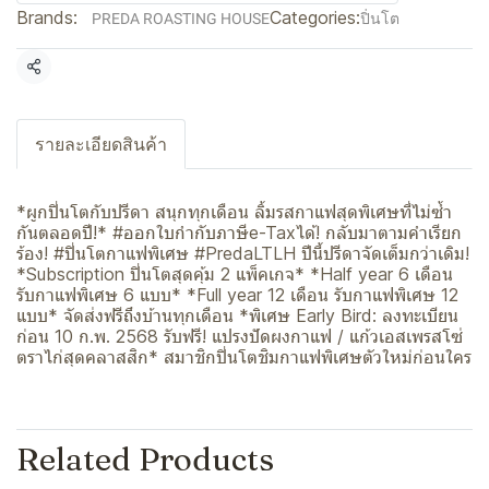
Brands:
Categories:
PREDA ROASTING HOUSE
ปิ่นโต
Share
รายละเอียดสินค้า
*ผูกปิ่นโตกับปรีดา สนุกทุกเดือน ลิ้มรสกาแฟสุดพิเศษที่ไม่ซ้ำ
กันตลอดปี!* #ออกใบกำกับภาษีe-Taxได้! กลับมาตามคำเรียก
ร้อง! #ปิ่นโตกาแฟพิเศษ #PredaLTLH ปีนี้ปรีดาจัดเต็มกว่าเดิม!
*Subscription ปิ่นโตสุดคุ้ม 2 แพ็คเกจ* *Half year 6 เดือน
รับกาแฟพิเศษ 6 แบบ* *Full year 12 เดือน รับกาแฟพิเศษ 12
แบบ* จัดส่งฟรีถึงบ้านทุกเดือน *พิเศษ Early Bird: ลงทะเบียน
ก่อน 10 ก.พ. 2568 รับฟรี! แปรงปัดผงกาแฟ / แก้วเอสเพรสโซ่
ตราไก่สุดคลาสสิก* สมาชิกปิ่นโตชิมกาแฟพิเศษตัวใหม่ก่อนใคร
Related Products