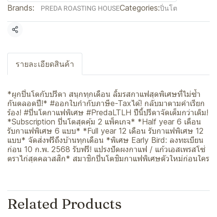
Brands:
Categories:
PREDA ROASTING HOUSE
ปิ่นโต
Share
รายละเอียดสินค้า
*ผูกปิ่นโตกับปรีดา สนุกทุกเดือน ลิ้มรสกาแฟสุดพิเศษที่ไม่ซ้ำ
กันตลอดปี!* #ออกใบกำกับภาษีe-Taxได้! กลับมาตามคำเรียก
ร้อง! #ปิ่นโตกาแฟพิเศษ #PredaLTLH ปีนี้ปรีดาจัดเต็มกว่าเดิม!
*Subscription ปิ่นโตสุดคุ้ม 2 แพ็คเกจ* *Half year 6 เดือน
รับกาแฟพิเศษ 6 แบบ* *Full year 12 เดือน รับกาแฟพิเศษ 12
แบบ* จัดส่งฟรีถึงบ้านทุกเดือน *พิเศษ Early Bird: ลงทะเบียน
ก่อน 10 ก.พ. 2568 รับฟรี! แปรงปัดผงกาแฟ / แก้วเอสเพรสโซ่
ตราไก่สุดคลาสสิก* สมาชิกปิ่นโตชิมกาแฟพิเศษตัวใหม่ก่อนใคร
Related Products