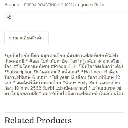
Brands:
Categories:
PREDA ROASTING HOUSE
ปิ่นโต
Share
รายละเอียดสินค้า
*ผูกปิ่นโตกับปรีดา สนุกทุกเดือน ลิ้มรสกาแฟสุดพิเศษที่ไม่ซ้ำ
กันตลอดปี!* #ออกใบกำกับภาษีe-Taxได้! กลับมาตามคำเรียก
ร้อง! #ปิ่นโตกาแฟพิเศษ #PredaLTLH ปีนี้ปรีดาจัดเต็มกว่าเดิม!
*Subscription ปิ่นโตสุดคุ้ม 2 แพ็คเกจ* *Half year 6 เดือน
รับกาแฟพิเศษ 6 แบบ* *Full year 12 เดือน รับกาแฟพิเศษ 12
แบบ* จัดส่งฟรีถึงบ้านทุกเดือน *พิเศษ Early Bird: ลงทะเบียน
ก่อน 10 ก.พ. 2568 รับฟรี! แปรงปัดผงกาแฟ / แก้วเอสเพรสโซ่
ตราไก่สุดคลาสสิก* สมาชิกปิ่นโตชิมกาแฟพิเศษตัวใหม่ก่อนใคร
Related Products