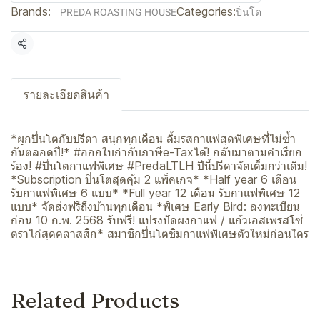
Brands:
Categories:
PREDA ROASTING HOUSE
ปิ่นโต
Share
รายละเอียดสินค้า
*ผูกปิ่นโตกับปรีดา สนุกทุกเดือน ลิ้มรสกาแฟสุดพิเศษที่ไม่ซ้ำ
กันตลอดปี!* #ออกใบกำกับภาษีe-Taxได้! กลับมาตามคำเรียก
ร้อง! #ปิ่นโตกาแฟพิเศษ #PredaLTLH ปีนี้ปรีดาจัดเต็มกว่าเดิม!
*Subscription ปิ่นโตสุดคุ้ม 2 แพ็คเกจ* *Half year 6 เดือน
รับกาแฟพิเศษ 6 แบบ* *Full year 12 เดือน รับกาแฟพิเศษ 12
แบบ* จัดส่งฟรีถึงบ้านทุกเดือน *พิเศษ Early Bird: ลงทะเบียน
ก่อน 10 ก.พ. 2568 รับฟรี! แปรงปัดผงกาแฟ / แก้วเอสเพรสโซ่
ตราไก่สุดคลาสสิก* สมาชิกปิ่นโตชิมกาแฟพิเศษตัวใหม่ก่อนใคร
Related Products