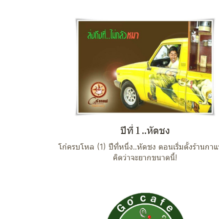
ปีที่ 1 ..หัดชง
โก๋ครบโหล (1) ปีที่หนึ่ง..หัดชง ตอนเริ่มตั้งร้านกา
คิดว่าจะยากขนาดนี้!