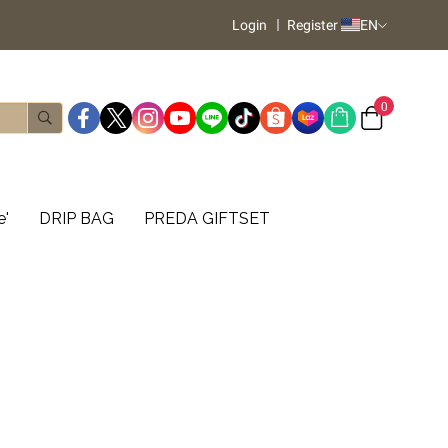
Login
Register
EN
0
e'
DRIP BAG
PREDA GIFTSET